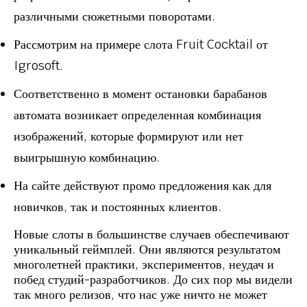
различными сюжетными поворотами.
Рассмотрим на примере слота Fruit Cocktail от
Igrosoft.
Соответственно в момент остановки барабанов
автомата возникает определенная комбинация
изображений, которые формируют или нет
выигрышную комбинацию.
На сайте действуют промо предложения как для
новичков, так и постоянных клиентов.
Новые слоты в большинстве случаев обеспечивают
уникальный геймплей. Они являются результатом
многолетней практики, экспериментов, неудач и
побед студий-разработчиков. До сих пор мы видели
так много релизов, что нас уже ничто не может