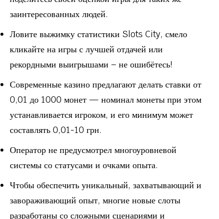
заинтересованных людей.
Ловите выжимку статистики Slots City, смело
кликайте на игры с лучшей отдачей или
рекордными выигрышами – не ошибётесь!
Современные казино предлагают делать ставки от
0,01 до 1000 монет — номинал монеты при этом
устанавливается игроком, и его минимум может
составлять 0,01-10 грн.
Оператор не предусмотрел многоуровневой
системы со статусами и очками опыта.
Чтобы обеспечить уникальный, захватывающий и
завораживающий опыт, многие новые слоты
разработаны со сложными сценариями и