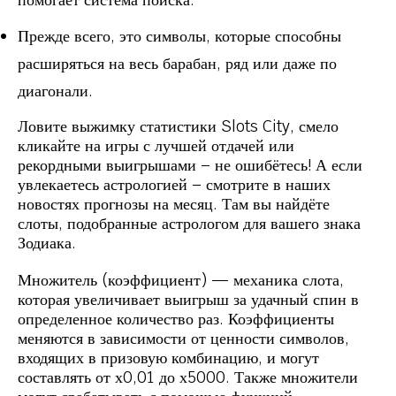
Прежде всего, это символы, которые способны
расширяться на весь барабан, ряд или даже по
диагонали.
Ловите выжимку статистики Slots City, смело
кликайте на игры с лучшей отдачей или
рекордными выигрышами – не ошибётесь! А если
увлекаетесь астрологией – смотрите в наших
новостях прогнозы на месяц. Там вы найдёте
слоты, подобранные астрологом для вашего знака
Зодиака.
Множитель (коэффициент) — механика слота,
которая увеличивает выигрыш за удачный спин в
определенное количество раз. Коэффициенты
меняются в зависимости от ценности символов,
входящих в призовую комбинацию, и могут
составлять от х0,01 до х5000. Также множители