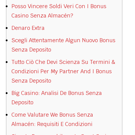
Posso Vincere Soldi Veri Con I Bonus
Casino Senza Almacén?
Denaro Extra
Scegli Attentamente Algun Nuovo Bonus
Senza Deposito
Tutto Ciò Che Devi Scienza Su Termini &
Condizioni Per My Partner And I Bonus
Senza Deposito
Big Casino: Analisi De Bonus Senza
Deposito
Come Valutare We Bonus Senza
Almacén: Requisiti E Condizioni