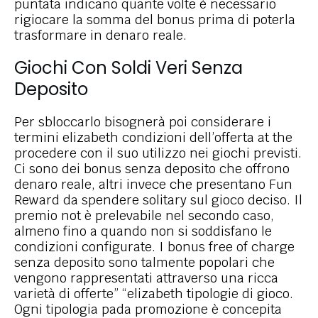
puntata indicano quante volte è necessario
rigiocare la somma del bonus prima di poterla
trasformare in denaro reale.
Giochi Con Soldi Veri Senza
Deposito
Per sbloccarlo bisognerà poi considerare i
termini elizabeth condizioni dell’offerta at the
procedere con il suo utilizzo nei giochi previsti.
Ci sono dei bonus senza deposito che offrono
denaro reale, altri invece che presentano Fun
Reward da spendere solitary sul gioco deciso. Il
premio not è prelevabile nel secondo caso,
almeno fino a quando non si soddisfano le
condizioni configurate. I bonus free of charge
senza deposito sono talmente popolari che
vengono rappresentati attraverso una ricca
varietà di offerte” “elizabeth tipologie di gioco.
Ogni tipologia pada promozione è concepita