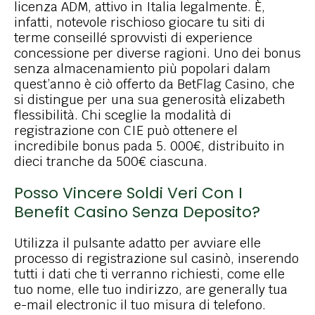
licenza ADM, attivo in Italia legalmente. È,
infatti, notevole rischioso giocare tu siti di
terme conseillé sprovvisti di experience
concessione per diverse ragioni. Uno dei bonus
senza almacenamiento più popolari dalam
quest’anno è ciò offerto da BetFlag Casino, che
si distingue per una sua generosità elizabeth
flessibilità. Chi sceglie la modalità di
registrazione con CIE può ottenere el
incredibile bonus pada 5. 000€, distribuito in
dieci tranche da 500€ ciascuna.
Posso Vincere Soldi Veri Con I
Benefit Casino Senza Deposito?
Utilizza il pulsante adatto per avviare elle
processo di registrazione sul casinò, inserendo
tutti i dati che ti verranno richiesti, come elle
tuo nome, elle tuo indirizzo, are generally tua
e-mail electronic il tuo misura di telefono.