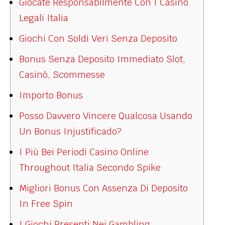
Giocate Responsabilmente Con I Casino
Legali Italia
Giochi Con Soldi Veri Senza Deposito
Bonus Senza Deposito Immediato Slot,
Casinò, Scommesse
Importo Bonus
Posso Davvero Vincere Qualcosa Usando
Un Bonus Injustificado?
I Più Bei Periodi Casino Online
Throughout Italia Secondo Spike
Migliori Bonus Con Assenza Di Deposito
In Free Spin
I Giochi Presenti Nei Gambling