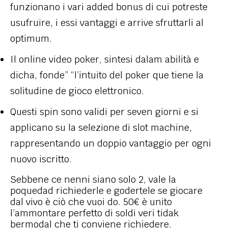
funzionano i vari added bonus di cui potreste
usufruire, i essi vantaggi e arrive sfruttarli al
optimum.
Il online video poker, sintesi dalam abilità e
dicha, fonde” “l’intuito del poker que tiene la
solitudine de gioco elettronico.
Questi spin sono validi per seven giorni e si
applicano su la selezione di slot machine,
rappresentando un doppio vantaggio per ogni
nuovo iscritto.
Sebbene ce nenni siano solo 2, vale la
poquedad richiederle e godertele se giocare
dal vivo è ciò che vuoi do. 50€ è unito
l’ammontare perfetto di soldi veri tidak
bermodal che ti conviene richiedere.