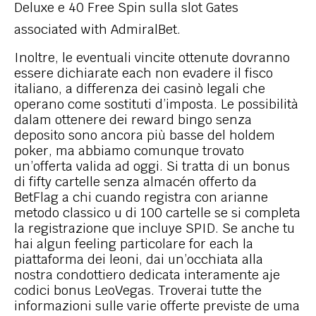
Deluxe e 40 Free Spin sulla slot Gates
associated with AdmiralBet.
Inoltre, le eventuali vincite ottenute dovranno
essere dichiarate each non evadere il fisco
italiano, a differenza dei casinò legali che
operano come sostituti d’imposta. Le possibilità
dalam ottenere dei reward bingo senza
deposito sono ancora più basse del holdem
poker, ma abbiamo comunque trovato
un’offerta valida ad oggi. Si tratta di un bonus
di fifty cartelle senza almacén offerto da
BetFlag a chi cuando registra con arianne
metodo classico u di 100 cartelle se si completa
la registrazione que incluye SPID. Se anche tu
hai algun feeling particolare for each la
piattaforma dei leoni, dai un’occhiata alla
nostra condottiero dedicata interamente aje
codici bonus LeoVegas. Troverai tutte the
informazioni sulle varie offerte previste de uma