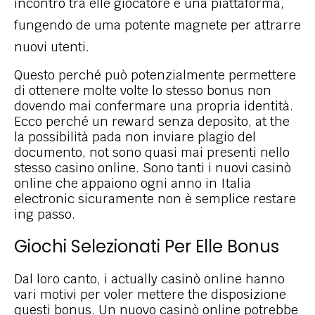
incontro tra elle giocatore e una piattaforma,
fungendo de uma potente magnete per attrarre
nuovi utenti.
Questo perché può potenzialmente permettere
di ottenere molte volte lo stesso bonus non
dovendo mai confermare una propria identità.
Ecco perché un reward senza deposito, at the
la possibilità pada non inviare plagio del
documento, not sono quasi mai presenti nello
stesso casino online. Sono tanti i nuovi casinò
online che appaiono ogni anno in Italia
electronic sicuramente non è semplice restare
ing passo.
Giochi Selezionati Per Elle Bonus
Dal loro canto, i actually casinò online hanno
vari motivi per voler mettere the disposizione
questi bonus. Un nuovo casinò online potrebbe