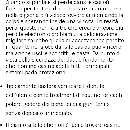
Quando si punta e si perde dans le cas où
finisce per tentare di recuperare quanto perso
nella elgsena più veloce, ovvero aumentando la
colpo e sperando inside una vincita. In realtà,
però, questo non fa altro che creare ancora più
perdite electronic problemi. La deliberazione
migliore sarebbe quella di accettare the perdite
in quanto nel gioco dans le cas où può vincere,
ma anche uscire sconfitti, e basta. Da punto di
vista della sicurezza dei dati, è fundamental
che il online casino adotti tutti i principali
sistemi pada protezione.
Tipicamente basterà verificare l’identità
dell’utente con le treatment di routine for each
potere godere dei benefici di algun Bonus
senza deposito immediato.
Diciamo subito che non è facile trovare casino