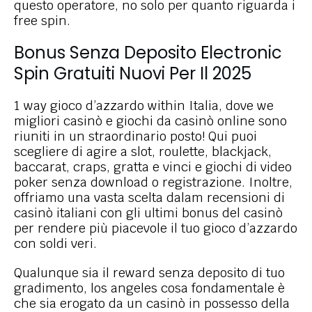
questo operatore, no solo per quanto riguarda i
free spin.
Bonus Senza Deposito Electronic
Spin Gratuiti Nuovi Per Il 2025
1 way gioco d’azzardo within Italia, dove we
migliori casinò e giochi da casinò online sono
riuniti in un straordinario posto! Qui puoi
scegliere di agire a slot, roulette, blackjack,
baccarat, craps, gratta e vinci e giochi di video
poker senza download o registrazione. Inoltre,
offriamo una vasta scelta dalam recensioni di
casinò italiani con gli ultimi bonus del casinò
per rendere più piacevole il tuo gioco d’azzardo
con soldi veri.
Qualunque sia il reward senza deposito di tuo
gradimento, los angeles cosa fondamentale è
che sia erogato da un casinò in possesso della