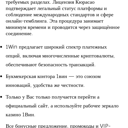
требуемых разделах. Лицензия Кюрасао
подтверждает легальный статус платформы и
соблюдение международных стандартов и сфере
онлайн-гемблинга. Эта процедура занимает
минимум времени и проводится через защищённое
соединение.
1Win предлагает широкий спектр платежных
опций, включая многочисленные криптовалюты,
обеспечивают безопасность транзакций.
Букмекерская контора 1вин — это союзом
инноваций, удобства же честности.
Только у Вас только получается перейти а
официальный сайт, а используйте рабочее зеркало
казино 1Вин.
Все бонусные предложение, промокоды и VIP-