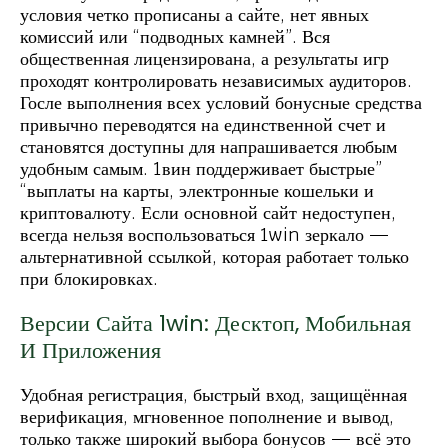
условия четко прописаны а сайте, нет явных
комиссий или “подводных камней”. Вся
общественная лицензирована, а результаты игр
проходят контролировать независимых аудиторов.
Госле выполнения всех условий бонусные средства
привычно переводятся на единственной счет и
становятся доступны для напрашивается любым
удобным самым. 1вин поддерживает быстрые”
“выплаты на карты, электронные кошельки и
криптовалюту. Если основной сайт недоступен,
всегда нельзя воспользоваться 1win зеркало —
альтернативной ссылкой, которая работает только
при блокировках.
Версии Сайта 1win: Десктоп, Мобильная
И Приложения
Удобная регистрация, быстрый вход, защищённая
верификация, мгновенное пополнение и вывод,
только также широкий выбора бонусов — всё это