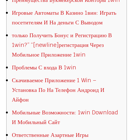
Игровые Автоматы В Казино 1вин: Играть
посетителям И На деньги С Выводом
только Получить Бонус и Регистрацию В
1win?” “[newline]регистрация Через
Мобильное Приложение 1win
Проблемы С входа В 1win
Скачиваемое Приложение 1 Win –
Установка По На Телефон Андроид И
Айфон
Мобильные Возможности: 1win Download
И Мобильный Сайт
Ответственные Азартные Игры