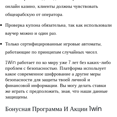
онлайн казино, клиенты должны чувствовать
общеарабскую от оператора.
Проверка купона обязательна, так как использовали
ваучер можно и один раз.
Только сертифицированные игровые автоматы,
работающие по принципам случайных чисел.
1Win работает по ко миру уже 7 лет без каких-либо
проблем с безопасностью. Платформа использует
какое современное шифрование а другие меры
безопасности для защиты твоей личной и
финансовой информации. Вы могу делать ставки
же играть с предположить, зная, что наши данные
защищены.
Бонусная Программа И Акции 1win