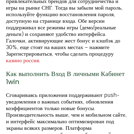
привлекательных брендов для сотрудничества и
игры на рынке СНГ. Тогда вы забыли мой пароль,
используйте функцию восстановления пароля,
доступную на странице входа. Обе версии
поддерживал все режимы игры (демо/реальные
деньги) и сохраняют удобство интерфейса.
Галочки, активирующие жест бонус и кэшбэк до
30%, еще стоят на ваших местах – нажмите
Зарегистрироваться, чтобы сделать процедуру
казино россия
.
Как выполнить Вход В личными Кабинет
1win
Сговариваясь приложения поддерживают push-
уведомления о важных событиях, обновления
коэффициентов только новые бонусы.
Производительность выше, чем и мобильном сайте,
и интерфейс максимально оптимизирован под
экраны всяких размеров. Платформа