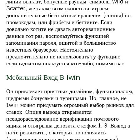
линии выплат, бонусные раунды, символы Wild и
Scatter, же также возможность выиграем
дополнительные бесплатные вращения (спины) по
промокодам, или фрибеты и беттинге. Если
довольно хотите не давать авторизационные
данные тот раз, воспользуйтесь функцией
запоминания пароля, вшитой в большинство
известных браузеров. Настоятельно
предпочтительно не использовать ту функцию,
если гаджетом пользуется кто-либо, помимо вас.
Мобильный Вход В 1win
Он привлекает приятных дизайном, функционалом,
щедрыми бонусами и турнирами. Но, главное, не
1win может придумать огромный выбор рынков для
ставок. Опция вывода открывается
псевдорасследование верификации почтового
ящика и отыгрыша депозита с кэфом 1. 3. Вывод а
на те реквизиты, с которых пополнялись
(исключения крипта же некоторые кошельки).