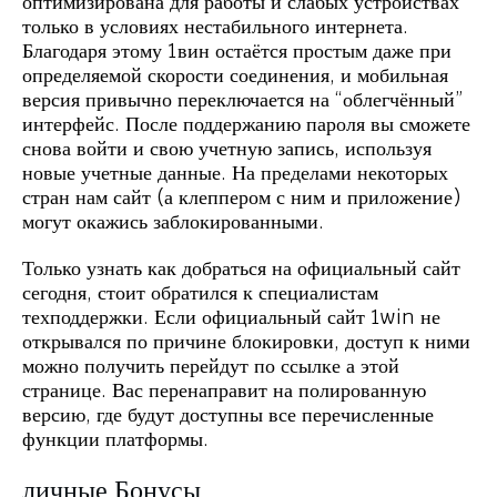
оптимизирована для работы и слабых устройствах
только в условиях нестабильного интернета.
Благодаря этому 1вин остаётся простым даже при
определяемой скорости соединения, и мобильная
версия привычно переключается на “облегчённый”
интерфейс. После поддержанию пароля вы сможете
снова войти и свою учетную запись, используя
новые учетные данные. На пределами некоторых
стран нам сайт (а клеппером с ним и приложение)
могут окажись заблокированными.
Только узнать как добраться на официальный сайт
сегодня, стоит обратился к специалистам
техподдержки. Если официальный сайт 1win не
открывался по причине блокировки, доступ к ними
можно получить перейдут по ссылке а этой
странице. Вас перенаправит на полированную
версию, где будут доступны все перечисленные
функции платформы.
личные Бонусы