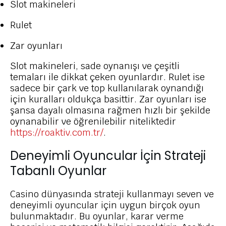
Slot makineleri
Rulet
Zar oyunları
Slot makineleri, sade oynanışı ve çeşitli
temaları ile dikkat çeken oyunlardır. Rulet ise
sadece bir çark ve top kullanılarak oynandığı
için kuralları oldukça basittir. Zar oyunları ise
şansa dayalı olmasına rağmen hızlı bir şekilde
oynanabilir ve öğrenilebilir niteliktedir
https://roaktiv.com.tr/
.
Deneyimli Oyuncular İçin Strateji
Tabanlı Oyunlar
Casino dünyasında strateji kullanmayı seven ve
deneyimli oyuncular için uygun birçok oyun
bulunmaktadır. Bu oyunlar, karar verme