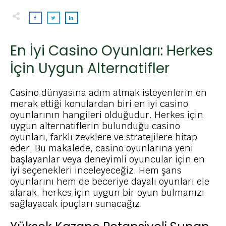
En İyi Casino Oyunları: Herkes
İçin Uygun Alternatifler
Casino dünyasına adım atmak isteyenlerin en
merak ettiği konulardan biri en iyi casino
oyunlarının hangileri olduğudur. Herkes için
uygun alternatiflerin bulunduğu casino
oyunları, farklı zevklere ve stratejilere hitap
eder. Bu makalede, casino oyunlarına yeni
başlayanlar veya deneyimli oyuncular için en
iyi seçenekleri inceleyeceğiz. Hem şans
oyunlarını hem de beceriye dayalı oyunları ele
alarak, herkes için uygun bir oyun bulmanızı
sağlayacak ipuçları sunacağız.