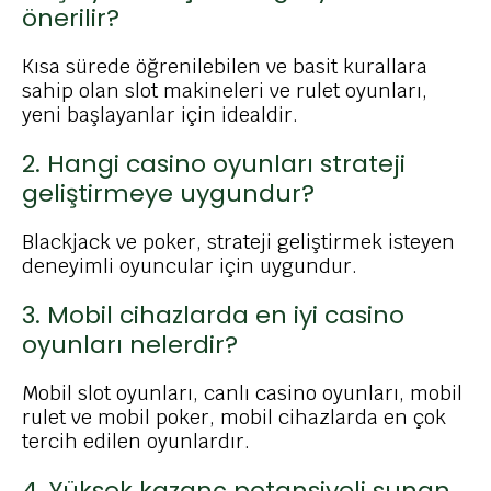
önerilir?
Kısa sürede öğrenilebilen ve basit kurallara
sahip olan slot makineleri ve rulet oyunları,
yeni başlayanlar için idealdir.
2. Hangi casino oyunları strateji
geliştirmeye uygundur?
Blackjack ve poker, strateji geliştirmek isteyen
deneyimli oyuncular için uygundur.
3. Mobil cihazlarda en iyi casino
oyunları nelerdir?
Mobil slot oyunları, canlı casino oyunları, mobil
rulet ve mobil poker, mobil cihazlarda en çok
tercih edilen oyunlardır.
4. Yüksek kazanç potansiyeli sunan