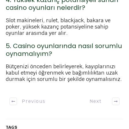
casino oyunları nelerdir?
Slot makineleri, rulet, blackjack, bakara ve
poker, yüksek kazanç potansiyeline sahip
oyunlar arasında yer alır.
5. Casino oyunlarında nasıl sorumlu
oynamalıyım?
Bütçenizi önceden belirleyerek, kayıplarınızı
kabul etmeyi öğrenmek ve bağımlılıktan uzak
durmak için sorumlu bir şekilde oynamalısınız.
Previous
Next
TAGS