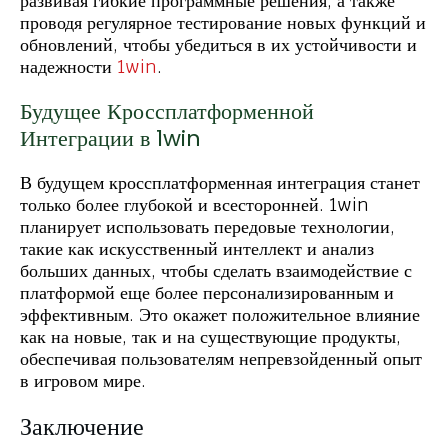
развивая гибкие программные решения, а также
проводя регулярное тестирование новых функций и
обновлений, чтобы убедиться в их устойчивости и
надежности
1win
.
Будущее Кроссплатформенной
Интеграции в 1win
В будущем кроссплатформенная интеграция станет
только более глубокой и всесторонней. 1win
планирует использовать передовые технологии,
такие как искусственный интеллект и анализ
больших данных, чтобы сделать взаимодействие с
платформой еще более персонализированным и
эффективным. Это окажет положительное влияние
как на новые, так и на существующие продукты,
обеспечивая пользователям непревзойденный опыт
в игровом мире.
Заключение