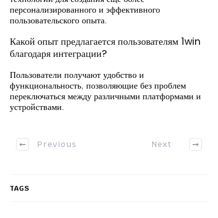
персонализированного и эффективного
пользовательского опыта.
Какой опыт предлагается пользователям 1win
благодаря интеграции?
Пользователи получают удобство и
функциональность, позволяющие без проблем
переключаться между различными платформами и
устройствами.
Previous
Next
TAGS