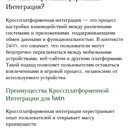
Интеграция?
Кроссплатформенная интеграция — это процесс
настройки взаимодействий между различными
системами и приложениями, поддерживающими
обмен данными и функциональностью. В контексте
1win, это означает, что пользователи могут
безупречно переключаться между мобильными
устройствами, веб-сайтом и другими платформами.
Такой подход позволяет пользователям оставаться
вовлеченными в игровой процесс, независимо от
используемого устройства.
Преимущества Кроссплатформенной
Интеграции для 1win
Кроссплатформенная интеграция перестраивает
опыт пользователей и открывает массу
преимуществ: