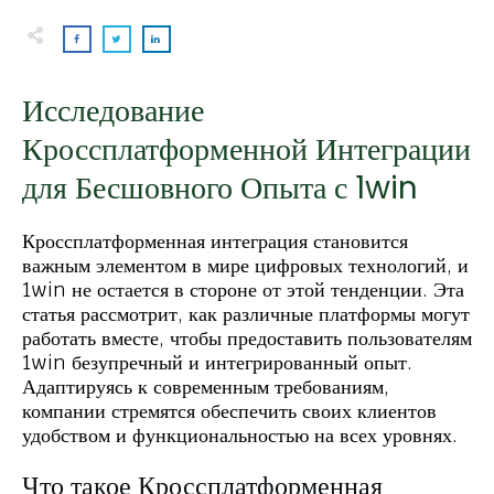
Исследование
Кроссплатформенной Интеграции
для Бесшовного Опыта с 1win
Кроссплатформенная интеграция становится
важным элементом в мире цифровых технологий, и
1win не остается в стороне от этой тенденции. Эта
статья рассмотрит, как различные платформы могут
работать вместе, чтобы предоставить пользователям
1win безупречный и интегрированный опыт.
Адаптируясь к современным требованиям,
компании стремятся обеспечить своих клиентов
удобством и функциональностью на всех уровнях.
Что такое Кроссплатформенная