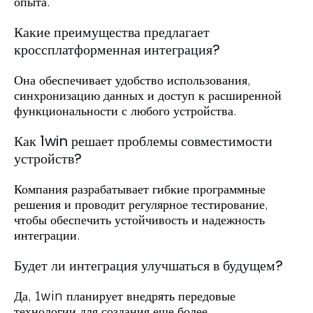
опыта.
Какие преимущества предлагает
кроссплатформенная интеграция?
Она обеспечивает удобство использования,
синхронизацию данных и доступ к расширенной
функциональности с любого устройства.
Как 1win решает проблемы совместимости
устройств?
Компания разрабатывает гибкие программные
решения и проводит регулярное тестирование,
чтобы обеспечить устойчивость и надежность
интеграции.
Будет ли интеграция улучшаться в будущем?
Да, 1win планирует внедрять передовые
технологии для создания еще более