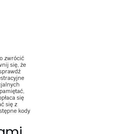
a
o zwrócić
ij się, że
 sprawdź
stracyjne
cjalnych
 pamiętać,
płaca się
ć się z
ostępne kody
tami