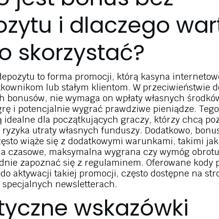
zytu i dlaczego war
o skorzystać?
epozytu to forma promocji, którą kasyna internetow
kownikom lub stałym klientom. W przeciwieństwie d
ch bonusów, nie wymaga on wpłaty własnych środkó
rę i potencjalnie wygrać prawdziwe pieniądze. Tego
 idealne dla początkujących graczy, którzy chcą po
 ryzyka utraty własnych funduszy. Dodatkowo, bonu
ęsto wiąże się z dodatkowymi warunkami, takimi jak
ia czasowe, maksymalna wygrana czy wymóg obrotu,
adnie zapoznać się z regulaminem. Oferowane kody
do aktywacji takiej promocji, często dostępne na st
 specjalnych newsletterach.
tyczne wskazówki