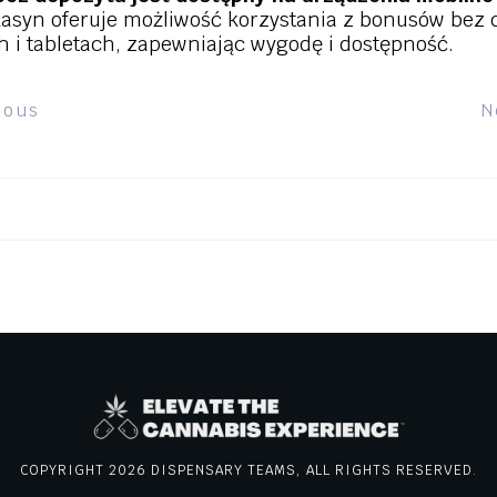
asyn oferuje możliwość korzystania z bonusów bez 
 i tabletach, zapewniając wygodę i dostępność.
ious
N
COPYRIGHT
2026
DISPENSARY TEAMS, ALL RIGHTS RESERVED.