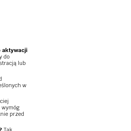
 aktywacji
y do
stracją lub
d
eślonych w
ciej
az wymóg
tnie przed
?
Tak,