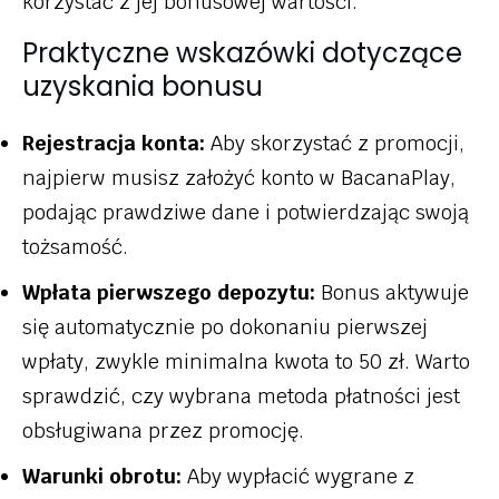
korzystać z jej bonusowej wartości.
Praktyczne wskazówki dotyczące
uzyskania bonusu
Rejestracja konta:
Aby skorzystać z promocji,
najpierw musisz założyć konto w BacanaPlay,
podając prawdziwe dane i potwierdzając swoją
tożsamość.
Wpłata pierwszego depozytu:
Bonus aktywuje
się automatycznie po dokonaniu pierwszej
wpłaty, zwykle minimalna kwota to 50 zł. Warto
sprawdzić, czy wybrana metoda płatności jest
obsługiwana przez promocję.
Warunki obrotu:
Aby wypłacić wygrane z