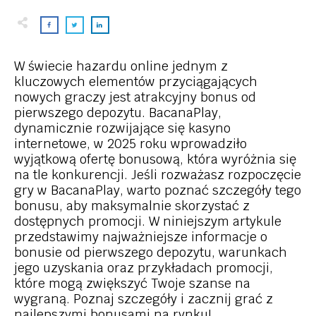
W świecie hazardu online jednym z
kluczowych elementów przyciągających
nowych graczy jest atrakcyjny bonus od
pierwszego depozytu. BacanaPlay,
dynamicznie rozwijające się kasyno
internetowe, w 2025 roku wprowadziło
wyjątkową ofertę bonusową, która wyróżnia się
na tle konkurencji. Jeśli rozważasz rozpoczęcie
gry w BacanaPlay, warto poznać szczegóły tego
bonusu, aby maksymalnie skorzystać z
dostępnych promocji. W niniejszym artykule
przedstawimy najważniejsze informacje o
bonusie od pierwszego depozytu, warunkach
jego uzyskania oraz przykładach promocji,
które mogą zwiększyć Twoje szanse na
wygraną. Poznaj szczegóły i zacznij grać z
najlepszymi bonusami na rynku!