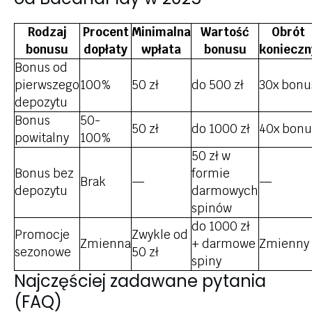
Rodzaj
Procent
Minimalna
Wartość
Obrót
bonusu
dopłaty
wpłata
bonusu
konieczn
Bonus od
pierwszego
100%
50 zł
do 500 zł
30x bonu
depozytu
Bonus
50-
50 zł
do 1000 zł
40x bonu
powitalny
100%
50 zł w
Bonus bez
formie
Brak
—
—
depozytu
darmowych
spinów
do 1000 zł
Promocje
Zwykle od
Zmienna
+ darmowe
Zmienny
sezonowe
50 zł
spiny
Najczęściej zadawane pytania
(FAQ)