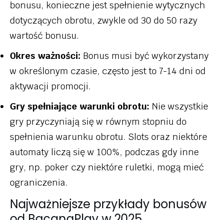
bonusu, konieczne jest spełnienie wytycznych
dotyczących obrotu, zwykle od 30 do 50 razy
wartość bonusu.
Okres ważności:
Bonus musi być wykorzystany
w określonym czasie, często jest to 7-14 dni od
aktywacji promocji.
Gry spełniające warunki obrotu:
Nie wszystkie
gry przyczyniają się w równym stopniu do
spełnienia warunku obrotu. Slots oraz niektóre
automaty liczą się w 100%, podczas gdy inne
gry, np. poker czy niektóre ruletki, mogą mieć
ograniczenia.
Najważniejsze przykłady bonusów
od BacanaPlay w 2025