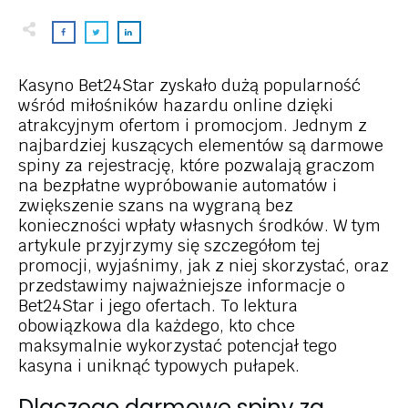
Kasyno Bet24Star zyskało dużą popularność
wśród miłośników hazardu online dzięki
atrakcyjnym ofertom i promocjom. Jednym z
najbardziej kuszących elementów są darmowe
spiny za rejestrację, które pozwalają graczom
na bezpłatne wypróbowanie automatów i
zwiększenie szans na wygraną bez
konieczności wpłaty własnych środków. W tym
artykule przyjrzymy się szczegółom tej
promocji, wyjaśnimy, jak z niej skorzystać, oraz
przedstawimy najważniejsze informacje o
Bet24Star i jego ofertach. To lektura
obowiązkowa dla każdego, kto chce
maksymalnie wykorzystać potencjał tego
kasyna i uniknąć typowych pułapek.
Dlaczego darmowe spiny za