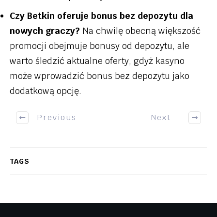
Czy Betkin oferuje bonus bez depozytu dla
nowych graczy?
Na chwilę obecną większość
promocji obejmuje bonusy od depozytu, ale
warto śledzić aktualne oferty, gdyż kasyno
może wprowadzić bonus bez depozytu jako
dodatkową opcję.
Previous
Next
TAGS