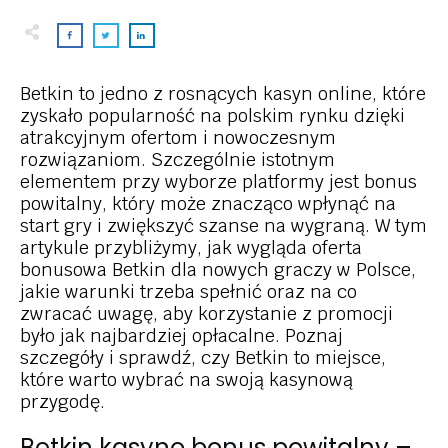
Betkin to jedno z rosnących kasyn online, które
zyskało popularność na polskim rynku dzięki
atrakcyjnym ofertom i nowoczesnym
rozwiązaniom. Szczególnie istotnym
elementem przy wyborze platformy jest bonus
powitalny, który może znacząco wpłynąć na
start gry i zwiększyć szanse na wygraną. W tym
artykule przybliżymy, jak wygląda oferta
bonusowa Betkin dla nowych graczy w Polsce,
jakie warunki trzeba spełnić oraz na co
zwracać uwagę, aby korzystanie z promocji
było jak najbardziej opłacalne. Poznaj
szczegóły i sprawdź, czy Betkin to miejsce,
które warto wybrać na swoją kasynową
przygodę.
Betkin kasyno bonus powitalny –