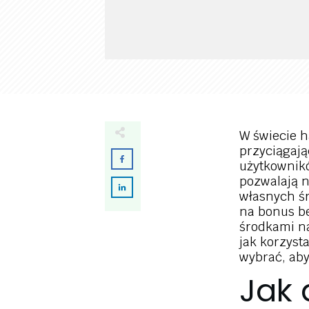
W świecie h
przyciągaj
użytkownikó
pozwalają 
własnych śr
na bonus b
środkami na
jak korzyst
wybrać, ab
Jak 