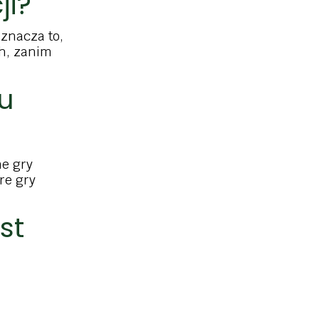
ji?
znacza to,
h, zanim
tu
ne gry
re gry
st