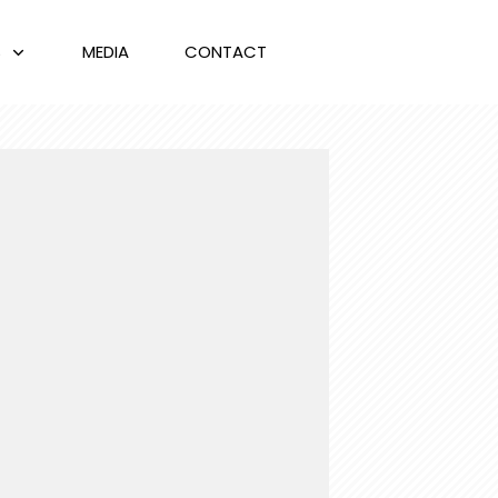
S
MEDIA
CONTACT