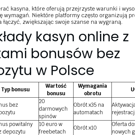
rać kasyna, które oferują przejrzyste warunki i wys
ję wymagań. Niektóre platformy często organizują p
 łączyć, zwiększając swoje szanse na wygraną.
kłady kasyn online z
tami bonusów bez
zytu w Polsce
Wartość
Wymagania
Typ bonusu
U
bonusu
obrotu
20
nus bez
Obrót x35 na
Aktywacja
darmowych
pozytu
automatach
rejestracj
spinów
nus powitalny
10 euro w
Oferta do
Obrót x10
z depozytu
freebetach
nowych g