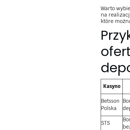
Warto wybie
na realizac
które można
Przy
ofer
depo
Kasyno
Betsson
Bo
Polska
de
Bo
STS
be