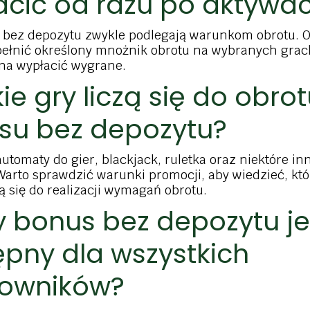
cić od razu po aktywac
 bez depozytu zwykle podlegają warunkom obrotu. O
pełnić określony mnożnik obrotu na wybranych grac
na wypłacić wygrane.
kie gry liczą się do obro
su bez depozytu?
utomaty do gier, blackjack, ruletka oraz niektóre in
arto sprawdzić warunki promocji, aby wiedzieć, któ
ą się do realizacji wymagań obrotu.
y bonus bez depozytu je
pny dla wszystkich
kowników?