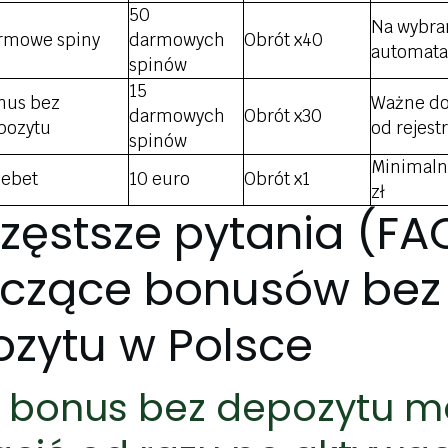
50
Na wybra
rmowe spiny
darmowych
Obrót x40
automat
spinów
15
nus bez
Ważne do
darmowych
Obrót x30
pozytu
od rejestr
spinów
Minimaln
eebet
10 euro
Obrót x1
zł
zęstsze pytania (FA
yczące bonusów bez
zytu w Polsce
zy bonus bez depozytu 