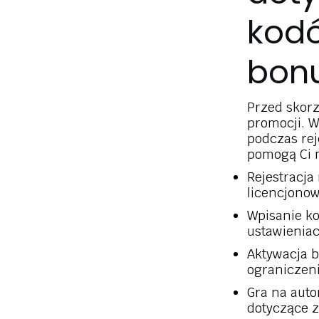
kod
bonu
Przed skorz
promocji. 
podczas rej
pomogą Ci 
Rejestracja
licencjono
Wpisanie ko
ustawieniac
Aktywacja b
ograniczen
Gra na aut
dotyczące z