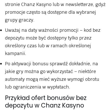
stronie Chanz Kasyno lub w newsletterze, gdyż
promocje często są dostępne dla wybranej
grupy graczy.
Uważaj na daty ważności promocji – kod bez
depozytu może być dostępny tylko przez
określony czas lub w ramach określonej
kampanii.
Po aktywacji bonusu sprawdź dokładnie, na
jakie gry można go wykorzystać – niektóre
automaty mogą mieć wyższe wymogi obrotu
lub ograniczenia w wypłatach.
Przykład ofert bonusów bez
depozytu w Chanz Kasyno