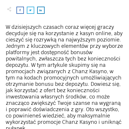
W dzisiejszych czasach coraz więcej graczy
decyduje się na korzystanie z kasyn online, aby
cieszyć się rozrywką na najwyższym poziomie.
Jednym z kluczowych elementów przy wyborze
platformy jest dostępność bonusów
powitalnych, zwłaszcza tych bez konieczności
depozytu. W tym artykule skupimy się na
promocjach związanych z Chanz Kasyno, w
tym na kodach promocyjnych umożliwiających
otrzymanie bonusu bez depozytu. Dowiesz się,
jak korzystać z ofert bez konieczności
inwestowania własnych środków, co może
znacząco zwiększyć Twoje szanse na wygraną
i poprawić doświadczenia z gry. Oto wszystko,
co powinieneś wiedzieć, aby maksymalnie
wykorzystać promocje Chanz Kasyno i uniknąć
pułapek.