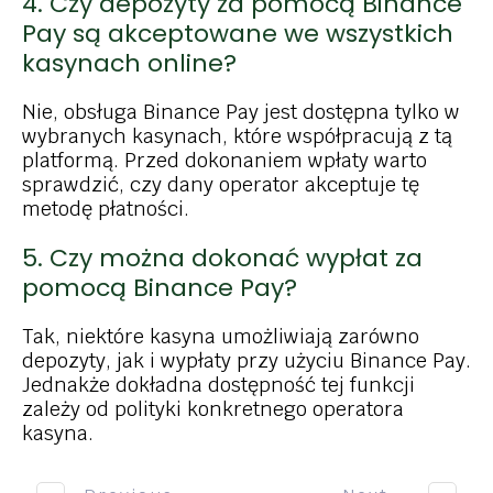
4. Czy depozyty za pomocą Binance
Pay są akceptowane we wszystkich
kasynach online?
Nie, obsługa Binance Pay jest dostępna tylko w
wybranych kasynach, które współpracują z tą
platformą. Przed dokonaniem wpłaty warto
sprawdzić, czy dany operator akceptuje tę
metodę płatności.
5. Czy można dokonać wypłat za
pomocą Binance Pay?
Tak, niektóre kasyna umożliwiają zarówno
depozyty, jak i wypłaty przy użyciu Binance Pay.
Jednakże dokładna dostępność tej funkcji
zależy od polityki konkretnego operatora
kasyna.