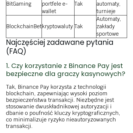
BitGaming
portfele e-
Tak
automaty,
wallet
turnieje
Automaty,
BlockchainBet
kryptowaluty
Tak
zakłady
sportowe
Najczęściej zadawane pytania
(FAQ)
1. Czy korzystanie z Binance Pay jest
bezpieczne dla graczy kasynowych?
Tak, Binance Pay korzysta z technologii
blockchain, zapewniając wysoki poziom
bezpieczeństwa transakcji. Niezbędne jest
stosowanie dwuskładnikowej autoryzacji i
dbanie o poufność kluczy kryptograficznych,
co minimalizuje ryzyko nieautoryzowanych
transakcji.