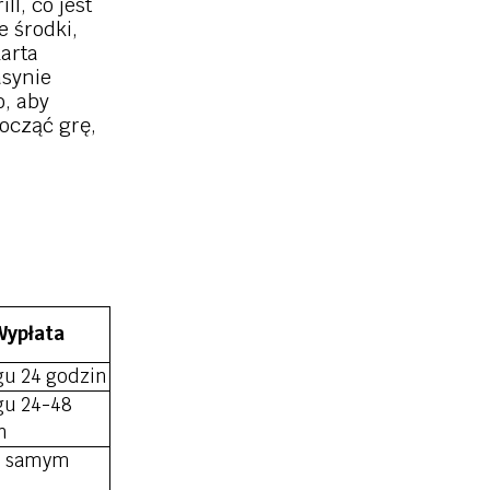
l, co jest
e środki,
arta
asynie
o, aby
ocząć grę,
Wypłata
gu 24 godzin
gu 24-48
n
m samym