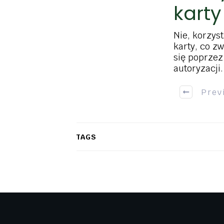
karty
Nie, korzys
karty, co z
się poprzez
autoryzacji.
Prev
TAGS