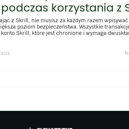
 podczas korzystania z Sk
tając z Skrill, nie musisz za każdym razem wpisywa
większa poziom bezpieczeństwa. Wszystkie transakcj
 konto Skrill, które jest chronione i wymaga dwuskł
ious
N