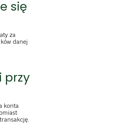
że się
aty za
unków danej
 przy
a konta
tomiast
transakcję.
e