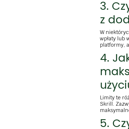
3. Cz
z do
W niektóryc
wpłaty lub 
platformy, 
4. Ja
maksy
użyciu
Limity te r
Skrill. Zaz
maksymalne 
5. C