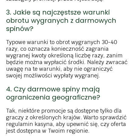
3. Jakie są najczęstsze warunki
obrotu wygranych z darmowych
spinów?
Typowe warunki to obrot wygranych 30-40
razy, co oznacza konieczność zagrania
wygranej kwoty określoną liczbę razy, zanim
będzie można wypłacić środki. Należy zwracać
uwagę na te warunki, aby nie ograniczyć
swojej możliwości wypłaty wygranej.
4. Czy darmowe spiny mają
ograniczenia geograficzne?
Tak, niektóre promocje są dostępne tylko dla
graczy z określonych krajów. Warto sprawdzić
regulamin kasyna, aby upewnić się, czy oferta
jest dostępna w Twoim regionie.