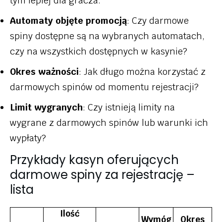
tym lepiej dla gracza.
Automaty objęte promocją
: Czy darmowe
spiny dostępne są na wybranych automatach,
czy na wszystkich dostępnych w kasynie?
Okres ważności
: Jak długo można korzystać z
darmowych spinów od momentu rejestracji?
Limit wygranych
: Czy istnieją limity na
wygrane z darmowych spinów lub warunki ich
wypłaty?
Przykłady kasyn oferujących
darmowe spiny za rejestrację –
lista
Ilość
Wymóg
Okres