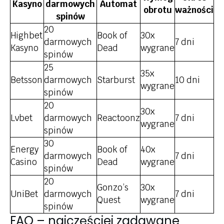
Kasyno
darmowych
Automat
obrotu
ważności
spinów
20
Highbet
Book of
30x
darmowych
7 dni
Kasyno
Dead
wygrane
spinów
25
35x
Betsson
darmowych
Starburst
10 dni
wygrane
spinów
20
30x
Lvbet
darmowych
Reactoonz
7 dni
wygrane
spinów
30
Energy
Book of
40x
darmowych
7 dni
Casino
Dead
wygrane
spinów
20
Gonzo’s
30x
UniBet
darmowych
7 dni
Quest
wygrane
spinów
FAQ – najczęściej zadawane