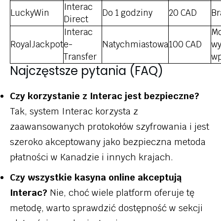
Interac
LuckyWin
Do 1 godziny
20 CAD
Br
Direct
Interac
Mo
RoyalJackpot
e-
Natychmiastowa
100 CAD
wy
Transfer
wp
Najczęstsze pytania (FAQ)
Czy korzystanie z Interac jest bezpieczne?
Tak, system Interac korzysta z
zaawansowanych protokołów szyfrowania i jest
szeroko akceptowany jako bezpieczna metoda
płatności w Kanadzie i innych krajach.
Czy wszystkie kasyna online akceptują
Interac?
Nie, choć wiele platform oferuje tę
metodę, warto sprawdzić dostępność w sekcji