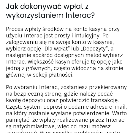
Jak dokonywać wpłat z
wykorzystaniem Interac?
Proces wpłaty środków na konto kasyna przy
użyciu Interac jest prosty i intuicyjny. Po
zalogowaniu się na swoje konto w kasynie,
wybierz opcję „Dla wpłat” lub „Depozyty”, a
następnie spośród dostępnych metod wybierz
Interac. Większość kasyn oferuje tę opcję jako
jedną z głównych, często widoczną na stronie
głównej w sekcji płatności.
Po wybraniu Interac, zostaniesz przekierowany
na bezpieczną stronę, gdzie należy podać
kwotę depozytu oraz potwierdzić transakcję.
Często system poprosi o podanie adresu e-mail,
na który zostanie wysłane potwierdzenie. Warto
pamiętać, że wpłaty realizowane przez Interac
są natychmiastowe, więc od razu możesz
zacząć grać. W przypadku problemów, warto