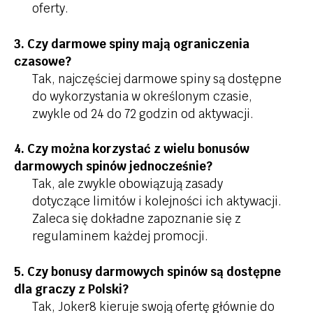
oferty.
3. Czy darmowe spiny mają ograniczenia
czasowe?
Tak, najczęściej darmowe spiny są dostępne
do wykorzystania w określonym czasie,
zwykle od 24 do 72 godzin od aktywacji.
4. Czy można korzystać z wielu bonusów
darmowych spinów jednocześnie?
Tak, ale zwykle obowiązują zasady
dotyczące limitów i kolejności ich aktywacji.
Zaleca się dokładne zapoznanie się z
regulaminem każdej promocji.
5. Czy bonusy darmowych spinów są dostępne
dla graczy z Polski?
Tak, Joker8 kieruje swoją ofertę głównie do