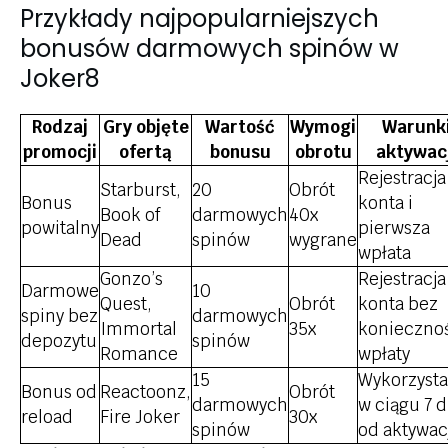
Przykłady najpopularniejszych
bonusów darmowych spinów w
Joker8
Rodzaj
Gry objęte
Wartość
Wymogi
Warunk
promocji
ofertą
bonusu
obrotu
aktywacj
Rejestracja
Starburst,
20
Obrót
Bonus
konta i
Book of
darmowych
40x
powitalny
pierwsza
Dead
spinów
wygrane
wpłata
Gonzo’s
Rejestracja
Darmowe
10
Quest,
Obrót
konta bez
spiny bez
darmowych
Immortal
35x
konieczno
depozytu
spinów
Romance
wpłaty
15
Wykorzysta
Bonus od
Reactoonz,
Obrót
darmowych
w ciągu 7 d
reload
Fire Joker
30x
spinów
od aktywac