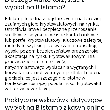
wypłat na Bitstamp?
Bitstamp to jedna z najstarszych i najbardziej
zaufanych giełd kryptowalutowych na rynku.
Umożliwia łatwe i bezpieczne przenoszenie
środków z kasyna na własne konto bankowe
lub portfel kryptowalutowy. Kluczowe zalety tej
metody to szybkie przetwarzanie transakcji,
wysoki poziom bezpieczeństwa oraz szeroka
akceptacja na rynku kryptowalutowym. Dla
graczy oznacza to możliwość
natychmiastowego wypłacania wygranych i
korzystania z nich w innych portfelach lub na
giełdach, co jest szczególnie istotne w
kontekście rosnącej popularności kryptowalut
w branży hazardowej.
Praktyczne wskazówki dotyczące
wypłat na Bitstamp z kasyn online