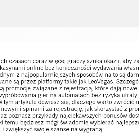
ych czasach coraz więcej graczy szuka okazji, aby z
 kasynami online bez konieczności wydawania włas
ednym z najpopularniejszych sposobów na to są dar
wane są przez platformy takie jak LeoVegas. Szczegó
są promocje związane z rejestracją, które dają nowe
wypróbowania gier na automatach bez ryzyka utraty
W tym artykule dowiesz się, dlaczego warto zwrócić
rmowymi spinami za rejestrację, jak skorzystać z pr
raz poznasz przykłady najciekawszych bonusów dos
ki temu będziesz mógł świadomie wybierać najlepsz
 i zwiększyć swoje szanse na wygraną.