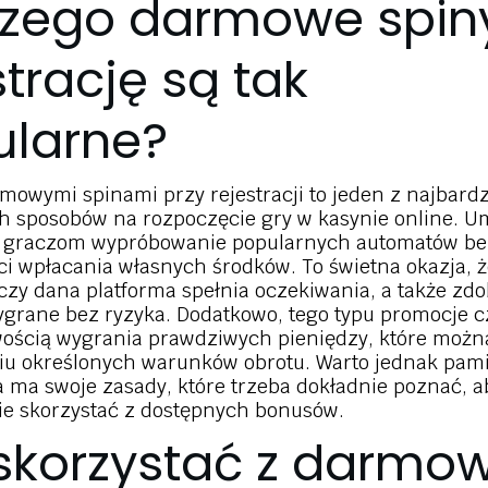
zego darmowe spin
strację są tak
ularne?
rmowymi spinami przy rejestracji to jeden z najbardz
h sposobów na rozpoczęcie gry w kasynie online. Um
graczom wypróbowanie popularnych automatów be
i wpłacania własnych środków. To świetna okazja, 
czy dana platforma spełnia oczekiwania, a także zd
grane bez ryzyka. Dodatkowo, tego typu promocje c
wością wygrania prawdziwych pieniędzy, które możn
iu określonych warunków obrotu. Warto jednak pami
a ma swoje zasady, które trzeba dokładnie poznać, a
e skorzystać z dostępnych bonusów.
skorzystać z darmo