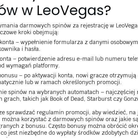
nów w LeoVegas?
ymania darmowych spinów za rejestrację w LeoVegas
luczowe kroki obejmują:
 konta – wypełnienie formularza z danymi osobowym
ownika i hasła.
onta – potwierdzenie adresu e-mail lub numeru tele
 od wymagań platformy.
bonusu – po aktywacji konta, nowi gracze otrzymuj
matycznie lub w ramach określonych promocji.
nie spinów na wybranych automatach – najczęściej 
 grach, takich jak Book of Dead, Starburst czy Gonzo
e sprawdzać regulamin promocji, aby wiedzieć, na 
 można korzystać z darmowych spinów oraz jakie s
granych z bonusu. Często bonusy można obrócić okr
, co jest niezbędne do wypłaty środków zdobytych dzi