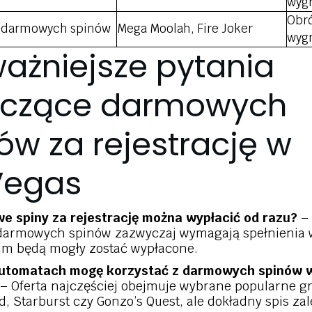
wyg
Obró
 darmowych spinów
Mega Moolah, Fire Joker
wyg
ażniejsze pytania
yczące darmowych
ów za rejestrację w
Vegas
e spiny za rejestrację można wypłacić od razu?
– 
darmowych spinów zazwyczaj wymagają spełnienia
im będą mogły zostać wypłacone.
automatach mogę korzystać z darmowych spinów 
– Oferta najczęściej obejmuje wybrane popularne gry
d, Starburst czy Gonzo’s Quest, ale dokładny spis zal