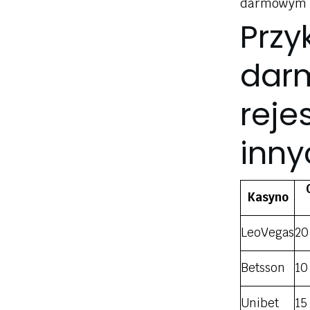
darmowym 
Przy
dar
reje
inny
Kasyno
LeoVegas
20
Betsson
10
Unibet
15