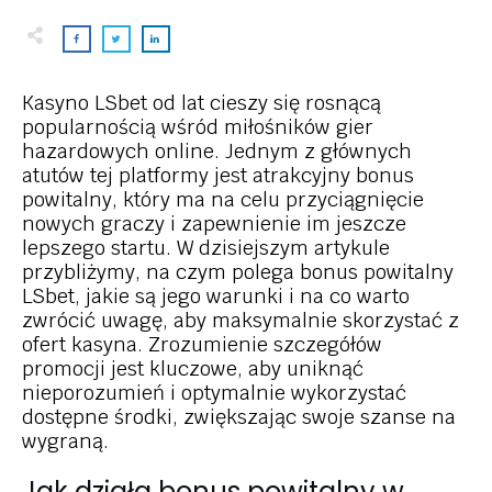
Kasyno LSbet od lat cieszy się rosnącą
popularnością wśród miłośników gier
hazardowych online. Jednym z głównych
atutów tej platformy jest atrakcyjny bonus
powitalny, który ma na celu przyciągnięcie
nowych graczy i zapewnienie im jeszcze
lepszego startu. W dzisiejszym artykule
przybliżymy, na czym polega bonus powitalny
LSbet, jakie są jego warunki i na co warto
zwrócić uwagę, aby maksymalnie skorzystać z
ofert kasyna. Zrozumienie szczegółów
promocji jest kluczowe, aby uniknąć
nieporozumień i optymalnie wykorzystać
dostępne środki, zwiększając swoje szanse na
wygraną.
Jak działa bonus powitalny w