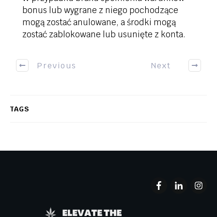
bonus lub wygrane z niego pochodzące
mogą zostać anulowane, a środki mogą
zostać zablokowane lub usunięte z konta.
Previous
Next
TAGS