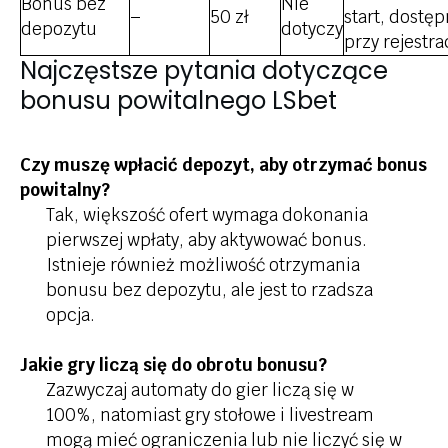
Bonus bez
Nie
–
50 zł
start, dostę
depozytu
dotyczy
przy rejestra
Najczęstsze pytania dotyczące
bonusu powitalnego LSbet
Czy muszę wpłacić depozyt, aby otrzymać bonus
powitalny?
Tak, większość ofert wymaga dokonania
pierwszej wpłaty, aby aktywować bonus.
Istnieje również możliwość otrzymania
bonusu bez depozytu, ale jest to rzadsza
opcja.
Jakie gry liczą się do obrotu bonusu?
Zazwyczaj automaty do gier liczą się w
100%, natomiast gry stołowe i livestream
mogą mieć ograniczenia lub nie liczyć się w