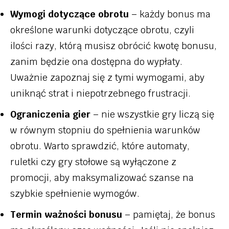
Wymogi dotyczące obrotu
– każdy bonus ma
określone warunki dotyczące obrotu, czyli
ilości razy, którą musisz obrócić kwotę bonusu,
zanim będzie ona dostępna do wypłaty.
Uważnie zapoznaj się z tymi wymogami, aby
uniknąć strat i niepotrzebnego frustracji.
Ograniczenia gier
– nie wszystkie gry liczą się
w równym stopniu do spełnienia warunków
obrotu. Warto sprawdzić, które automaty,
ruletki czy gry stołowe są wyłączone z
promocji, aby maksymalizować szanse na
szybkie spełnienie wymogów.
Termin ważności bonusu
– pamiętaj, że bonus