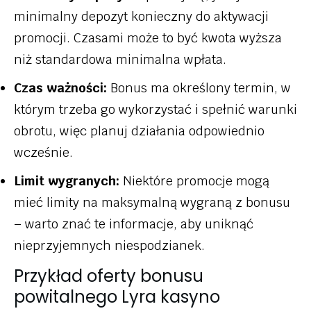
minimalny depozyt konieczny do aktywacji
promocji. Czasami może to być kwota wyższa
niż standardowa minimalna wpłata.
Czas ważności:
Bonus ma określony termin, w
którym trzeba go wykorzystać i spełnić warunki
obrotu, więc planuj działania odpowiednio
wcześnie.
Limit wygranych:
Niektóre promocje mogą
mieć limity na maksymalną wygraną z bonusu
– warto znać te informacje, aby uniknąć
nieprzyjemnych niespodzianek.
Przykład oferty bonusu
powitalnego Lyra kasyno