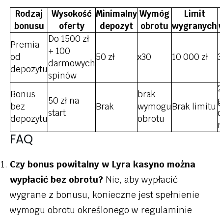
Rodzaj
Wysokość
Minimalny
Wymóg
Limit
bonusu
oferty
depozyt
obrotu
wygranych
Do 1500 zł
Premia
+ 100
od
50 zł
x30
10 000 zł
darmowych
depozytu
spinów
Bonus
brak
50 zł na
bez
Brak
wymogu
Brak limitu
start
depozytu
obrotu
FAQ
Czy bonus powitalny w Lyra kasyno można
wypłacić bez obrotu?
Nie, aby wypłacić
wygrane z bonusu, konieczne jest spełnienie
wymogu obrotu określonego w regulaminie