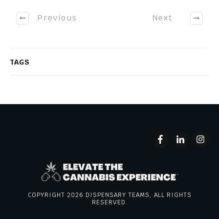
Previous
Next
TAGS
COPYRIGHT
2026
DISPENSARY TEAMS, ALL RIGHTS
RESERVED.