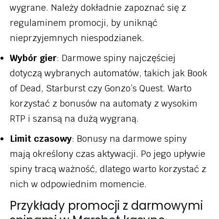
wygrane. Należy dokładnie zapoznać się z
regulaminem promocji, by uniknąć
nieprzyjemnych niespodzianek.
Wybór gier
: Darmowe spiny najczęściej
dotyczą wybranych automatów, takich jak Book
of Dead, Starburst czy Gonzo’s Quest. Warto
korzystać z bonusów na automaty z wysokim
RTP i szansą na dużą wygraną.
Limit czasowy
: Bonusy na darmowe spiny
mają określony czas aktywacji. Po jego upływie
spiny tracą ważność, dlatego warto korzystać z
nich w odpowiednim momencie.
Przykłady promocji z darmowymi