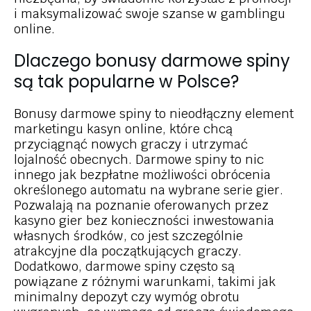
i maksymalizować swoje szanse w gamblingu
online.
Dlaczego bonusy darmowe spiny
są tak popularne w Polsce?
Bonusy darmowe spiny to nieodłączny element
marketingu kasyn online, które chcą
przyciągnąć nowych graczy i utrzymać
lojalność obecnych. Darmowe spiny to nic
innego jak bezpłatne możliwości obrócenia
określonego automatu na wybrane serie gier.
Pozwalają na poznanie oferowanych przez
kasyno gier bez konieczności inwestowania
własnych środków, co jest szczególnie
atrakcyjne dla początkujących graczy.
Dodatkowo, darmowe spiny często są
powiązane z różnymi warunkami, takimi jak
minimalny depozyt czy wymóg obrotu