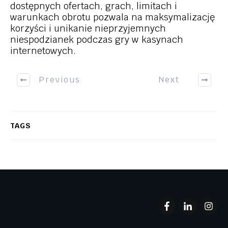
dostępnych ofertach, grach, limitach i
warunkach obrotu pozwala na maksymalizację
korzyści i unikanie nieprzyjemnych
niespodzianek podczas gry w kasynach
internetowych.
Previous
Next
TAGS