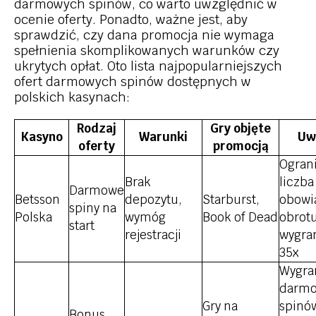
darmowych spinów, co warto uwzględnić w
ocenie oferty. Ponadto, ważne jest, aby
sprawdzić, czy dana promocja nie wymaga
spełnienia skomplikowanych warunków czy
ukrytych opłat. Oto lista najpopularniejszych
ofert darmowych spinów dostępnych w
polskich kasynach:
Rodzaj
Gry objęte
Kasyno
Warunki
Uw
oferty
promocją
Ogran
Brak
liczba
Darmowe
Betsson
depozytu,
Starburst,
obowi
spiny na
Polska
wymóg
Book of Dead
obrot
start
rejestracji
wygra
35x
Wygra
darm
Gry na
spinó
Bonus