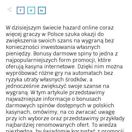
W dzisiejszym świecie hazard online coraz
więcej graczy w Polsce szuka okazji do
zwiększenia swoich szans na wygraną bez
konieczności inwestowania własnych
pieniędzy. Bonusy darmowe spiny to jedna z
najpopularniejszych form promocji, które
oferują kasyna internetowe. Dzięki nim można
wypróbować różne gry na automatach bez
ryzyka utraty własnych środków, a
jednocześnie zwiększyć swoje szanse na
wygraną. W tym artykule przedstawimy
najważniejsze informacje o bonusach
darmowych spinów dostępnych w polskich
kasynach, omówimy, na co zwracać uwagę
przy ich wyborze oraz przedstawimy przykłady
najbardziej renomowanych ofert. To wiedza
niezbędna, by świadomie korzystać z promocji