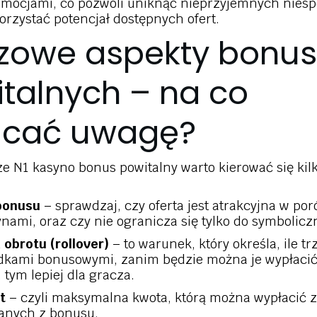
omocjami, co pozwoli uniknąć nieprzyjemnych niesp
orzystać potencjał dostępnych ofert.
czowe aspekty bonu
talnych – na co
acać uwagę?
e N1 kasyno bonus powitalny warto kierować się ki
bonusu
– sprawdzaj, czy oferta jest atrakcyjna w po
nami, oraz czy nie ogranicza się tylko do symbolicz
obrotu (rollover)
– to warunek, który określa, ile tr
odkami bonusowymi, zanim będzie można je wypłacić
tym lepiej dla gracza.
t
– czyli maksymalna kwota, którą można wypłacić 
nych z bonusu.