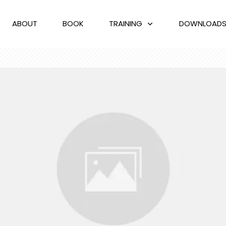
ABOUT
BOOK
TRAINING
DOWNLOAD