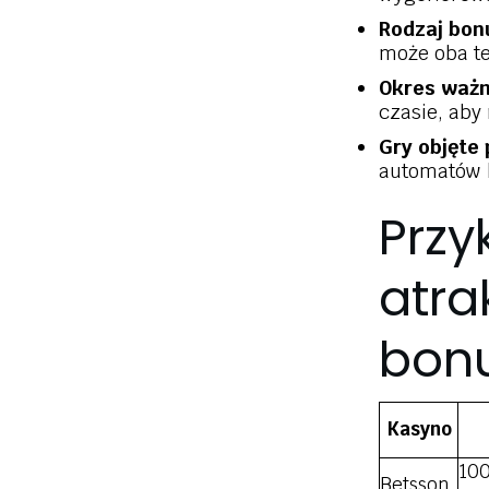
Rodzaj bon
może oba te
Okres ważn
czasie, aby
Gry objęte
automatów l
Przy
atra
bon
Kasyno
100
Betsson