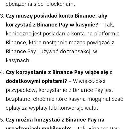
obciążenia sieci blockchain.
Czy muszę posiadać konto Binance, aby
korzystać z Binance Pay w kasynie?
– Tak,
konieczne jest posiadanie konta na platformie
Binance, które następnie można powiązać z
Binance Pay i używać do transakcji w
kasynach.
Czy korzystanie z Binance Pay wiąże się z
dodatkowymi opłatami?
– W większości
przypadków, korzystanie z Binance Pay jest
bezpłatne, choć niektóre kasyna mogą naliczać
opłaty za wypłaty lub konwersje walut.
Czy można korzystać z Binance Pay na
urządzeniach mobilnych?
– Tak, Binance Pay