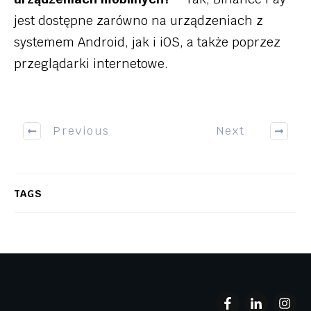
jest dostępne zarówno na urządzeniach z
systemem Android, jak i iOS, a także poprzez
przeglądarki internetowe.
Previous
Next
TAGS