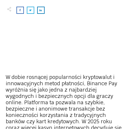
W dobie rosnącej popularności kryptowalut i
innowacyjnych metod płatności, Binance Pay
wyróżnia się jako jedna z najbardziej
wygodnych i bezpiecznych opcji dla graczy
online. Platforma ta pozwala na szybkie,
bezpieczne i anonimowe transakcje bez
konieczności korzystania z tradycyjnych
banków czy kart kredytowych. W 2025 roku
coraz więcej kasyn internetowych decyduje się