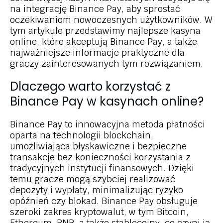
na integrację Binance Pay, aby sprostać
oczekiwaniom nowoczesnych użytkowników. W
tym artykule przedstawimy najlepsze kasyna
online, które akceptują Binance Pay, a także
najważniejsze informacje praktyczne dla
graczy zainteresowanych tym rozwiązaniem.
Dlaczego warto korzystać z
Binance Pay w kasynach online?
Binance Pay to innowacyjna metoda płatności
oparta na technologii blockchain,
umożliwiająca błyskawiczne i bezpieczne
transakcje bez konieczności korzystania z
tradycyjnych instytucji finansowych. Dzięki
temu gracze mogą szybciej realizować
depozyty i wypłaty, minimalizując ryzyko
opóźnień czy blokad. Binance Pay obsługuje
szeroki zakres kryptowalut, w tym Bitcoin,
Ethereum, BNB, a także stablecoiny, co czyni ją