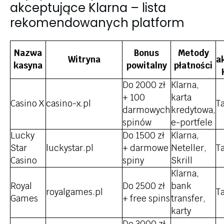
akceptujące Klarna – lista
rekomendowanych platform
Nazwa
Bonus
Metody
Witryna
a
kasyna
powitalny
płatności
Do 2000 zł
Klarna,
+ 100
karta
Casino X
casino-x.pl
T
darmowych
kredytowa,
spinów
e-portfele
Lucky
Do 1500 zł
Klarna,
Star
luckystar.pl
+ darmowe
Neteller,
T
Casino
spiny
Skrill
Klarna,
Royal
Do 2500 zł
bank
royalgames.pl
T
Games
+ free spins
transfer,
karty
Do 3000 zł