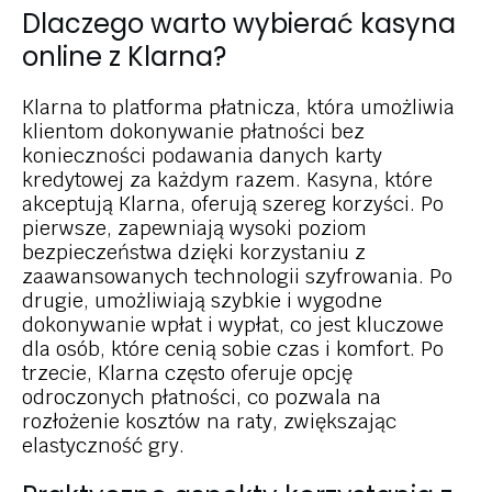
Dlaczego warto wybierać kasyna
online z Klarna?
Klarna to platforma płatnicza, która umożliwia
klientom dokonywanie płatności bez
konieczności podawania danych karty
kredytowej za każdym razem. Kasyna, które
akceptują Klarna, oferują szereg korzyści. Po
pierwsze, zapewniają wysoki poziom
bezpieczeństwa dzięki korzystaniu z
zaawansowanych technologii szyfrowania. Po
drugie, umożliwiają szybkie i wygodne
dokonywanie wpłat i wypłat, co jest kluczowe
dla osób, które cenią sobie czas i komfort. Po
trzecie, Klarna często oferuje opcję
odroczonych płatności, co pozwala na
rozłożenie kosztów na raty, zwiększając
elastyczność gry.