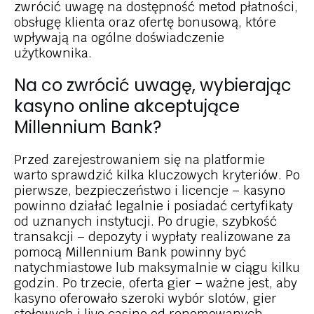
zwrócić uwagę na dostępność metod płatności,
obsługę klienta oraz ofertę bonusową, które
wpływają na ogólne doświadczenie
użytkownika.
Na co zwrócić uwagę, wybierając
kasyno online akceptujące
Millennium Bank?
Przed zarejestrowaniem się na platformie
warto sprawdzić kilka kluczowych kryteriów. Po
pierwsze, bezpieczeństwo i licencje – kasyno
powinno działać legalnie i posiadać certyfikaty
od uznanych instytucji. Po drugie, szybkość
transakcji – depozyty i wypłaty realizowane za
pomocą Millennium Bank powinny być
natychmiastowe lub maksymalnie w ciągu kilku
godzin. Po trzecie, oferta gier – ważne jest, aby
kasyno oferowało szeroki wybór slotów, gier
stołowych i live casino od renomowanych