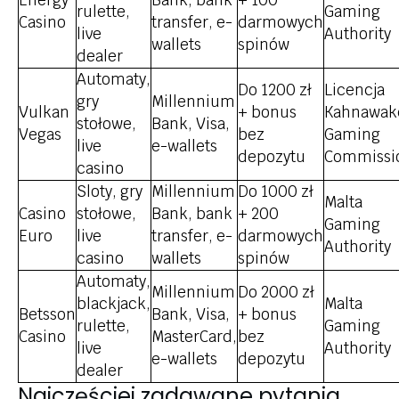
rulette,
Gaming
Casino
transfer, e-
darmowych
live
Authority
wallets
spinów
dealer
Automaty,
Do 1200 zł
Licencja
gry
Millennium
Vulkan
+ bonus
Kahnawak
stołowe,
Bank, Visa,
Vegas
bez
Gaming
live
e-wallets
depozytu
Commissi
casino
Sloty, gry
Millennium
Do 1000 zł
Malta
Casino
stołowe,
Bank, bank
+ 200
Gaming
Euro
live
transfer, e-
darmowych
Authority
casino
wallets
spinów
Automaty,
Millennium
Do 2000 zł
blackjack,
Malta
Betsson
Bank, Visa,
+ bonus
rulette,
Gaming
Casino
MasterCard,
bez
live
Authority
e-wallets
depozytu
dealer
Najczęściej zadawane pytania