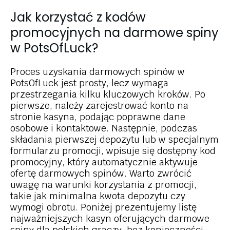
Jak korzystać z kodów
promocyjnych na darmowe spiny
w PotsOfLuck?
Proces uzyskania darmowych spinów w
PotsOfLuck jest prosty, lecz wymaga
przestrzegania kilku kluczowych kroków. Po
pierwsze, należy zarejestrować konto na
stronie kasyna, podając poprawne dane
osobowe i kontaktowe. Następnie, podczas
składania pierwszej depozytu lub w specjalnym
formularzu promocji, wpisuje się dostępny kod
promocyjny, który automatycznie aktywuje
ofertę darmowych spinów. Warto zwrócić
uwagę na warunki korzystania z promocji,
takie jak minimalna kwota depozytu czy
wymogi obrotu. Poniżej prezentujemy listę
najważniejszych kasyn oferujących darmowe
spiny dla polskich graczy, bez konieczności