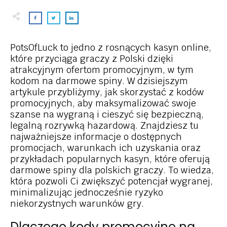
PotsOfLuck to jedno z rosnących kasyn online,
które przyciąga graczy z Polski dzięki
atrakcyjnym ofertom promocyjnym, w tym
kodom na darmowe spiny. W dzisiejszym
artykule przybliżymy, jak skorzystać z kodów
promocyjnych, aby maksymalizować swoje
szanse na wygraną i cieszyć się bezpieczną,
legalną rozrywką hazardową. Znajdziesz tu
najważniejsze informacje o dostępnych
promocjach, warunkach ich uzyskania oraz
przykładach popularnych kasyn, które oferują
darmowe spiny dla polskich graczy. To wiedza,
która pozwoli Ci zwiększyć potencjał wygranej,
minimalizując jednocześnie ryzyko
niekorzystnych warunków gry.
Dlaczego kody promocyjne na