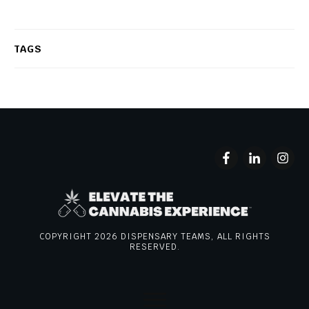
TAGS
COPYRIGHT
2026
DISPENSARY TEAMS, ALL RIGHTS
RESERVED.