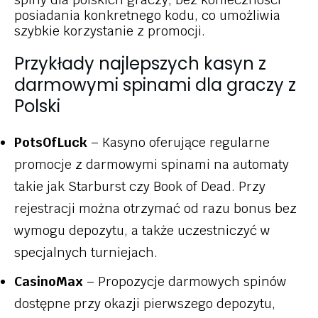
posiadania konkretnego kodu, co umożliwia
szybkie korzystanie z promocji.
Przykłady najlepszych kasyn z
darmowymi spinami dla graczy z
Polski
PotsOfLuck
– Kasyno oferujące regularne
promocje z darmowymi spinami na automaty
takie jak Starburst czy Book of Dead. Przy
rejestracji można otrzymać od razu bonus bez
wymogu depozytu, a także uczestniczyć w
specjalnych turniejach.
CasinoMax
– Propozycje darmowych spinów
dostępne przy okazji pierwszego depozytu,