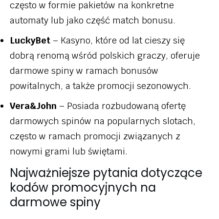
często w formie pakietów na konkretne
automaty lub jako część match bonusu.
LuckyBet
– Kasyno, które od lat cieszy się
dobrą renomą wśród polskich graczy, oferuje
darmowe spiny w ramach bonusów
powitalnych, a także promocji sezonowych.
Vera&John
– Posiada rozbudowaną ofertę
darmowych spinów na popularnych slotach,
często w ramach promocji związanych z
nowymi grami lub świętami.
Najważniejsze pytania dotyczące
kodów promocyjnych na
darmowe spiny