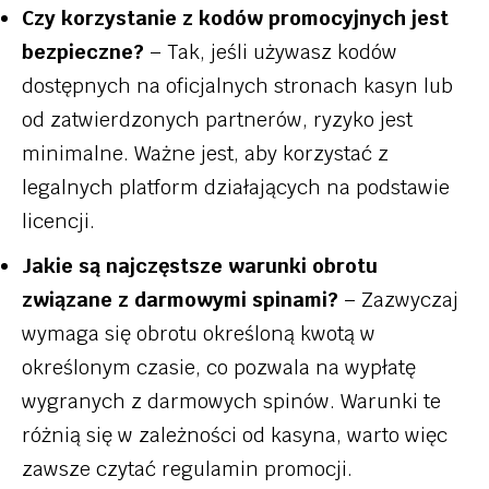
Czy korzystanie z kodów promocyjnych jest
bezpieczne?
– Tak, jeśli używasz kodów
dostępnych na oficjalnych stronach kasyn lub
od zatwierdzonych partnerów, ryzyko jest
minimalne. Ważne jest, aby korzystać z
legalnych platform działających na podstawie
licencji.
Jakie są najczęstsze warunki obrotu
związane z darmowymi spinami?
– Zazwyczaj
wymaga się obrotu określoną kwotą w
określonym czasie, co pozwala na wypłatę
wygranych z darmowych spinów. Warunki te
różnią się w zależności od kasyna, warto więc
zawsze czytać regulamin promocji.