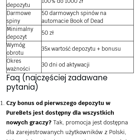
100% do 1000 zł
depozytu
Darmowe
50 darmowych spinów na
spiny
automacie Book of Dead
Minimalny
50 zł
depozyt
Wymóg
35x wartość depozytu + bonusu
obrotu
Okres
30 dni od aktywacji
ważności
Faq (najczęściej zadawane
pytania)
Czy bonus od pierwszego depozytu w
PureBets jest dostępny dla wszystkich
nowych graczy?
Tak, promocja jest dostępna
dla zarejestrowanych użytkowników z Polski,