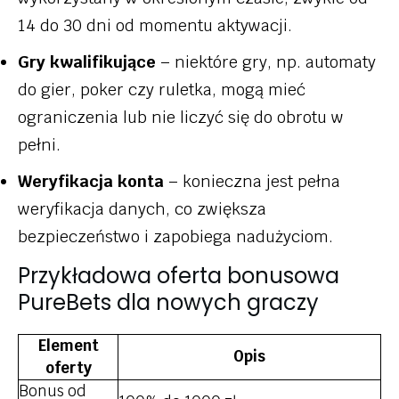
14 do 30 dni od momentu aktywacji.
Gry kwalifikujące
– niektóre gry, np. automaty
do gier, poker czy ruletka, mogą mieć
ograniczenia lub nie liczyć się do obrotu w
pełni.
Weryfikacja konta
– konieczna jest pełna
weryfikacja danych, co zwiększa
bezpieczeństwo i zapobiega nadużyciom.
Przykładowa oferta bonusowa
PureBets dla nowych graczy
Element
Opis
oferty
Bonus od