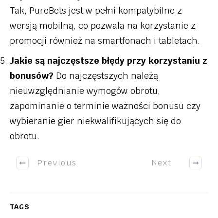
Tak, PureBets jest w pełni kompatybilne z
wersją mobilną, co pozwala na korzystanie z
promocji również na smartfonach i tabletach.
Jakie są najczęstsze błędy przy korzystaniu z
bonusów?
Do najczęstszych należą
nieuwzględnianie wymogów obrotu,
zapominanie o terminie ważności bonusu czy
wybieranie gier niekwalifikujących się do
obrotu.
Previous
Next
TAGS