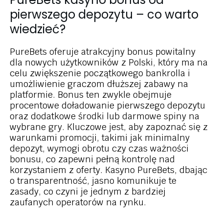
pierwszego depozytu – co warto
wiedzieć?
PureBets oferuje atrakcyjny bonus powitalny
dla nowych użytkowników z Polski, który ma na
celu zwiększenie początkowego bankrolla i
umożliwienie graczom dłuższej zabawy na
platformie. Bonus ten zwykle obejmuje
procentowe doładowanie pierwszego depozytu
oraz dodatkowe środki lub darmowe spiny na
wybrane gry. Kluczowe jest, aby zapoznać się z
warunkami promocji, takimi jak minimalny
depozyt, wymogi obrotu czy czas ważności
bonusu, co zapewni pełną kontrolę nad
korzystaniem z oferty. Kasyno PureBets, dbając
o transparentność, jasno komunikuje te
zasady, co czyni je jednym z bardziej
zaufanych operatorów na rynku.