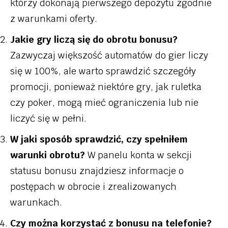
którzy dokonają pierwszego depozytu zgodnie
z warunkami oferty.
Jakie gry liczą się do obrotu bonusu?
Zazwyczaj większość automatów do gier liczy
się w 100%, ale warto sprawdzić szczegóły
promocji, ponieważ niektóre gry, jak ruletka
czy poker, mogą mieć ograniczenia lub nie
liczyć się w pełni.
W jaki sposób sprawdzić, czy spełniłem
warunki obrotu?
W panelu konta w sekcji
statusu bonusu znajdziesz informacje o
postępach w obrocie i zrealizowanych
warunkach.
Czy można korzystać z bonusu na telefonie?