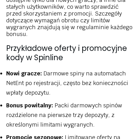
stałych użytkowników, co warto sprawdzić
przed skorzystaniem z promocji. Szczegóły
dotyczące wymagań obrotu czy limitów
wygranych znajdują się w regulaminie każdego
bonusu.
Przykładowe oferty i promocyjne
kody w Spinline
Nowi gracze:
Darmowe spiny na automatach
NetEnt po rejestracji, często bez konieczności
wpłaty depozytu.
Bonus powitalny:
Packi darmowych spinów
rozdzielone na pierwsze trzy depozyty, z
określonymi limitami wygranych.
Promocje sezonowe:
Limitowane oferty na