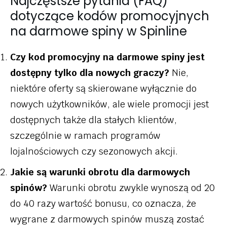
Najczęstsze pytania (FAQ)
dotyczące kodów promocyjnych
na darmowe spiny w Spinline
Czy kod promocyjny na darmowe spiny jest
dostępny tylko dla nowych graczy?
Nie,
niektóre oferty są skierowane wyłącznie do
nowych użytkowników, ale wiele promocji jest
dostępnych także dla stałych klientów,
szczególnie w ramach programów
lojalnościowych czy sezonowych akcji.
Jakie są warunki obrotu dla darmowych
spinów?
Warunki obrotu zwykle wynoszą od 20
do 40 razy wartość bonusu, co oznacza, że
wygrane z darmowych spinów muszą zostać