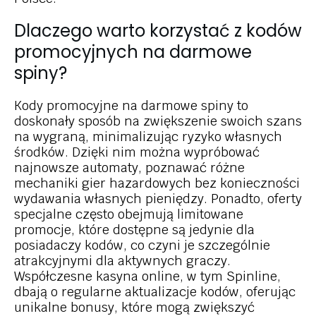
Dlaczego warto korzystać z kodów
promocyjnych na darmowe
spiny?
Kody promocyjne na darmowe spiny to
doskonały sposób na zwiększenie swoich szans
na wygraną, minimalizując ryzyko własnych
środków. Dzięki nim można wypróbować
najnowsze automaty, poznawać różne
mechaniki gier hazardowych bez konieczności
wydawania własnych pieniędzy. Ponadto, oferty
specjalne często obejmują limitowane
promocje, które dostępne są jedynie dla
posiadaczy kodów, co czyni je szczególnie
atrakcyjnymi dla aktywnych graczy.
Współczesne kasyna online, w tym Spinline,
dbają o regularne aktualizacje kodów, oferując
unikalne bonusy, które mogą zwiększyć