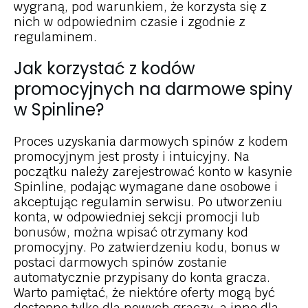
wygraną, pod warunkiem, że korzysta się z
nich w odpowiednim czasie i zgodnie z
regulaminem.
Jak korzystać z kodów
promocyjnych na darmowe spiny
w Spinline?
Proces uzyskania darmowych spinów z kodem
promocyjnym jest prosty i intuicyjny. Na
początku należy zarejestrować konto w kasynie
Spinline, podając wymagane dane osobowe i
akceptując regulamin serwisu. Po utworzeniu
konta, w odpowiedniej sekcji promocji lub
bonusów, można wpisać otrzymany kod
promocyjny. Po zatwierdzeniu kodu, bonus w
postaci darmowych spinów zostanie
automatycznie przypisany do konta gracza.
Warto pamiętać, że niektóre oferty mogą być
dostępne tylko dla nowych graczy, a inne dla