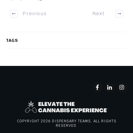
Previous
Next
TAGS
COPYRIGHT
2026
DISPENSARY TEAMS, ALL RIGHTS
RESERVED.