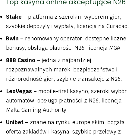
Top kasyna online akceptujące N26
Stake
– platforma z szerokim wyborem gier,
szybkie depozyty i wypłaty, licencja na Curacao.
Bwin
– renomowany operator, dostępne liczne
bonusy, obsługa płatności N26, licencja MGA.
888 Casino
– jedna z najbardziej
rozpoznawalnych marek, bezpieczeństwo i
różnorodność gier, szybkie transakcje z N26.
LeoVegas
– mobile-first kasyno, szeroki wybór
automatów, obsługa płatności z N26, licencja
Malta Gaming Authority.
Unibet
– znane na rynku europejskim, bogata
oferta zakładów i kasyna, szybkie przelewy z