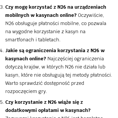
Czy mogę korzystać z N26 na urządzeniach
mobilnych w kasynach online?
Oczywiście,
N26 obsługuje płatności mobilne, co pozwala
na wygodne korzystanie z kasyn na
smartfonach i tabletach.
Jakie są ograniczenia korzystania z N26 w
kasynach online?
Najczęściej ograniczenia
dotyczą krajów, w których N26 nie działa lub
kasyn, które nie obsługują tej metody płatności.
Warto sprawdzić dostępność przed
rozpoczęciem gry.
Czy korzystanie z N26 wiąże się z
dodatkowymi opłatami w kasynach?