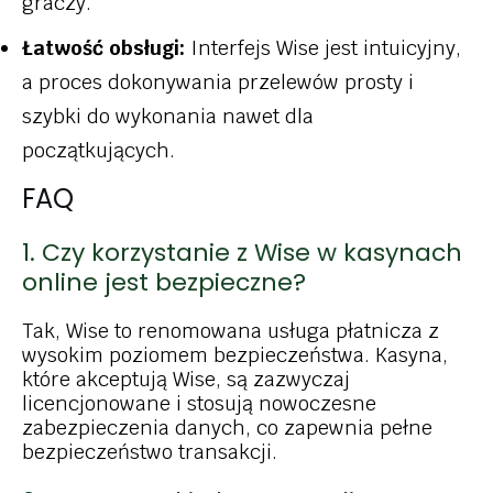
graczy.
Łatwość obsługi:
Interfejs Wise jest intuicyjny,
a proces dokonywania przelewów prosty i
szybki do wykonania nawet dla
początkujących.
FAQ
1. Czy korzystanie z Wise w kasynach
online jest bezpieczne?
Tak, Wise to renomowana usługa płatnicza z
wysokim poziomem bezpieczeństwa. Kasyna,
które akceptują Wise, są zazwyczaj
licencjonowane i stosują nowoczesne
zabezpieczenia danych, co zapewnia pełne
bezpieczeństwo transakcji.