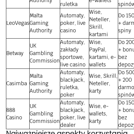
Authority
e-wallets
ruletka
spinó
Wise,
Malta
Automaty,
Do 150
Neteller,
LeoVegas
Gaming
poker, live
+ dar
Skrill,
Authority
casino
spiny
kartami
Automaty,
Wise,
Do 200
UK
zakłady
PayPal,
+ bon
Betway
Gambling
sportowe,
kartami, e-
bez
Commission
live casino
wallets
depoz
Automaty,
Do 500
Malta
Wise, Skrill,
blackjack,
+ 200
Casimba
Gaming
Neteller,
ruletka,
darm
Authority
karty
poker
spinó
Automaty,
Do 150
UK
Wise, e-
888
blackjack,
+ bon
Gambling
wallets,
Casino
poker, live
bez
Commission
karty
dealer
depoz
Najważniejsze aspekty korzystania