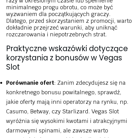
razy w określonym czasie lub spełnienie
minimalnego progu obrotu, co może być
wyzwaniem dla początkujących graczy.
Dlatego, przed skorzystaniem z promocji, warto
dokładnie przejrzeć warunki, aby uniknąć
rozczarowania i niepotrzebnych strat.
Praktyczne wskazówki dotyczące
korzystania z bonusów w Vegas
Slot
Porównanie ofert
: Zanim zdecydujesz się na
konkretnego bonusu powitalnego, sprawdź,
jakie oferty mają inni operatorzy na rynku, np.
Casumo, Betway, czy Starlizard. Vegas Slot
wyróżnia się wysokimi kwotami i atrakcyjnymi
darmowymi spinami, ale zawsze warto