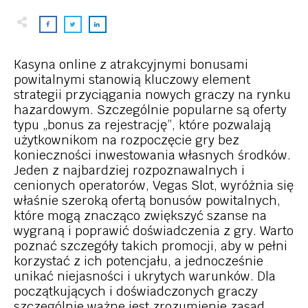
Kasyna online z atrakcyjnymi bonusami
powitalnymi stanowią kluczowy element
strategii przyciągania nowych graczy na rynku
hazardowym. Szczególnie popularne są oferty
typu „bonus za rejestrację”, które pozwalają
użytkownikom na rozpoczęcie gry bez
konieczności inwestowania własnych środków.
Jeden z najbardziej rozpoznawalnych i
cenionych operatorów, Vegas Slot, wyróżnia się
właśnie szeroką ofertą bonusów powitalnych,
które mogą znacząco zwiększyć szanse na
wygraną i poprawić doświadczenia z gry. Warto
poznać szczegóły takich promocji, aby w pełni
korzystać z ich potencjału, a jednocześnie
unikać niejasności i ukrytych warunków. Dla
początkujących i doświadczonych graczy
szczególnie ważne jest zrozumienie zasad