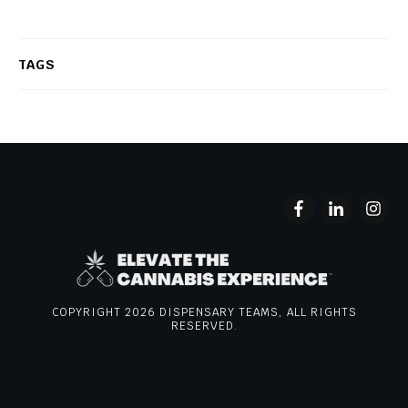
TAGS
COPYRIGHT
2026
DISPENSARY TEAMS, ALL RIGHTS
RESERVED.