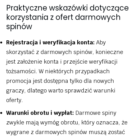
Praktyczne wskazówki dotyczące
korzystania z ofert darmowych
spinów
Rejestracja i weryfikacja konta:
Aby
skorzystać z darmowych spinów, konieczne
jest założenie konta i przejście weryfikacji
tożsamości. W niektórych przypadkach
promocja jest dostępna tylko dla nowych
graczy, dlatego warto sprawdzić warunki
oferty.
Warunki obrotu i wypłat:
Darmowe spiny
zwykle mają wymóg obrotu, który oznacza, że
wygrane z darmowych spinów muszą zostać