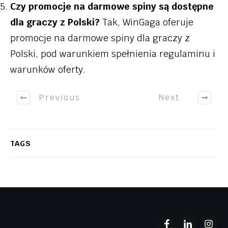
Czy promocje na darmowe spiny są dostępne
dla graczy z Polski?
Tak, WinGaga oferuje
promocje na darmowe spiny dla graczy z
Polski, pod warunkiem spełnienia regulaminu i
warunków oferty.
Previous
Next
TAGS