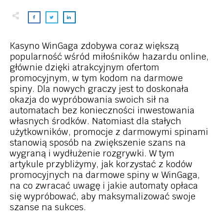
Kasyno WinGaga zdobywa coraz większą
popularność wśród miłośników hazardu online,
głównie dzięki atrakcyjnym ofertom
promocyjnym, w tym kodom na darmowe
spiny. Dla nowych graczy jest to doskonała
okazja do wypróbowania swoich sił na
automatach bez konieczności inwestowania
własnych środków. Natomiast dla stałych
użytkowników, promocje z darmowymi spinami
stanowią sposób na zwiększenie szans na
wygraną i wydłużenie rozgrywki. W tym
artykule przybliżymy, jak korzystać z kodów
promocyjnych na darmowe spiny w WinGaga,
na co zwracać uwagę i jakie automaty opłaca
się wypróbować, aby maksymalizować swoje
szanse na sukces.