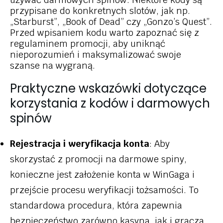
przypisane do konkretnych slotów, jak np.
„Starburst”, „Book of Dead” czy „Gonzo’s Quest”.
Przed wpisaniem kodu warto zapoznać się z
regulaminem promocji, aby uniknąć
nieporozumień i maksymalizować swoje
szanse na wygraną.
Praktyczne wskazówki dotyczące
korzystania z kodów i darmowych
spinów
Rejestracja i weryfikacja konta
: Aby
skorzystać z promocji na darmowe spiny,
konieczne jest założenie konta w WinGaga i
przejście procesu weryfikacji tożsamości. To
standardowa procedura, która zapewnia
bezpieczeństwo zarówno kasyna, jak i gracza.