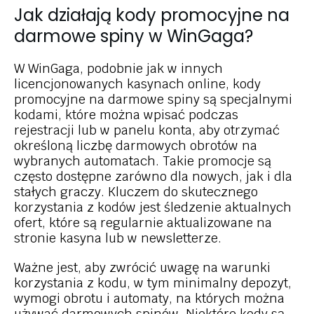
Jak działają kody promocyjne na
darmowe spiny w WinGaga?
W WinGaga, podobnie jak w innych
licencjonowanych kasynach online, kody
promocyjne na darmowe spiny są specjalnymi
kodami, które można wpisać podczas
rejestracji lub w panelu konta, aby otrzymać
określoną liczbę darmowych obrotów na
wybranych automatach. Takie promocje są
często dostępne zarówno dla nowych, jak i dla
stałych graczy. Kluczem do skutecznego
korzystania z kodów jest śledzenie aktualnych
ofert, które są regularnie aktualizowane na
stronie kasyna lub w newsletterze.
Ważne jest, aby zwrócić uwagę na warunki
korzystania z kodu, w tym minimalny depozyt,
wymogi obrotu i automaty, na których można
używać darmowych spinów. Niektóre kody są