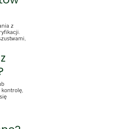
ania z
yfikacji.
szustwami,
 z
?
ub
kontrolę,
się