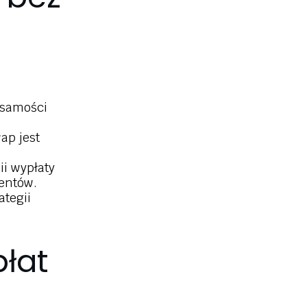
żsamości
ap jest
ii wypłaty
entów.
ategii
łat