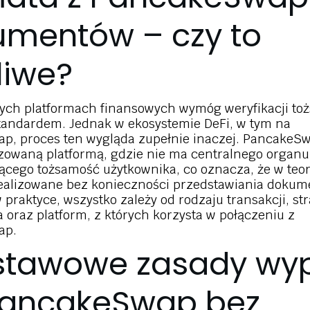
mentów – czy to
liwe?
nych platformach finansowych wymóg weryfikacji to
standardem. Jednak w ekosystemie DeFi, w tym na
p, proces ten wygląda zupełnie inaczej. PancakeSw
zowaną platformą, gdzie nie ma centralnego organu
ącego tożsamość użytkownika, co oznacza, że w teor
ealizowane bez konieczności przedstawiania dokum
 praktyce, wszystko zależy od rodzaju transakcji, str
 oraz platform, z których korzysta w połączeniu z
ap.
stawowe zasady wyp
PancakeSwap bez