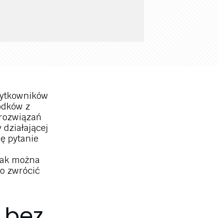
żytkowników
odków z
 rozwiązań
 działającej
ę pytanie
jak można
o zwrócić
 bez