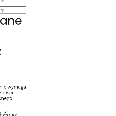
cji
wane
z
 nie wymaga
zności
snego
ntów