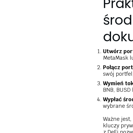
Prak
śro
dok
Utwórz por
MetaMask lu
Połącz por
swój portfe
Wymień to
BNB, BUSD l
Wypłać śro
wybrane śro
Ważne jest,
kluczy pry
z DeFi pozw