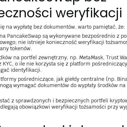
eczności weryfikacji
ię na wypłatę bez dokumentów, warto pamiętać, że:
 na PancakeSwap są wykonywane bezpośrednio z por
owego; nie istnieje konieczność weryfikacji tożsamo
any tokenów.
dków na portfel zewnętrzny, np. MetaMask, Trust Wall
 KYC, o ile nie korzysta się z platform pośredniczący
ać identyfikacji.
atformy pośredniczące, jak giełdy centralne (np. Bin
 mogą wymagać dokumentów do wypłaty środków na p
stać z sprawdzonych i bezpiecznych portfeli krypto
odlegają obowiązkowi weryfikacji tożsamości przy wy