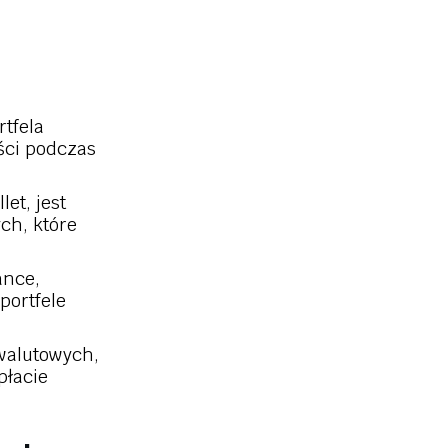
tfela
ści podczas
et, jest
ch, które
ance,
ortfele
walutowych,
płacie