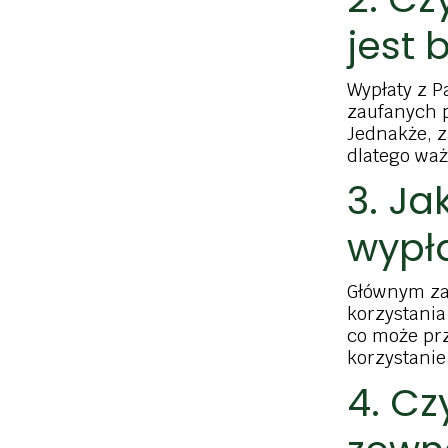
jest 
Wypłaty z 
zaufanych p
Jednakże, z
dlatego waż
3. Ja
wypł
Głównym za
korzystania
co może prz
korzystanie
4. Cz