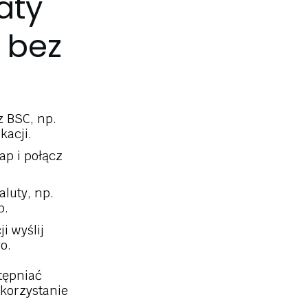
aty
 bez
z BSC, np.
kacji.
ap i połącz
luty, np.
p.
i wyślij
o.
tępniać
korzystanie