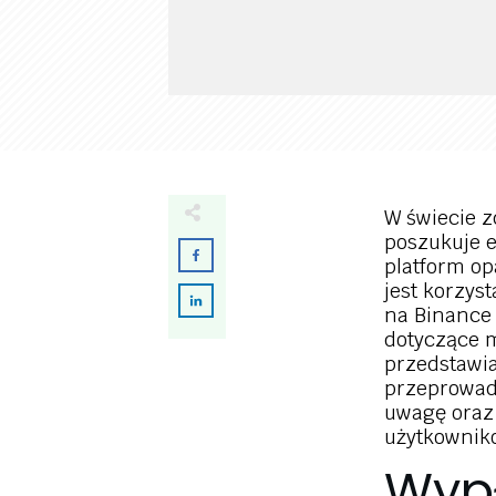
W świecie z
poszukuje 
platform op
jest korzys
na Binance 
dotyczące 
przedstawi
przeprowad
uwagę oraz 
użytkownik
Wyp