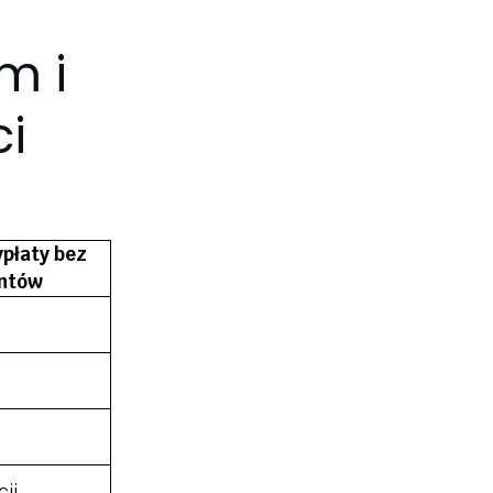
m i
ci
płaty bez
ntów
cji