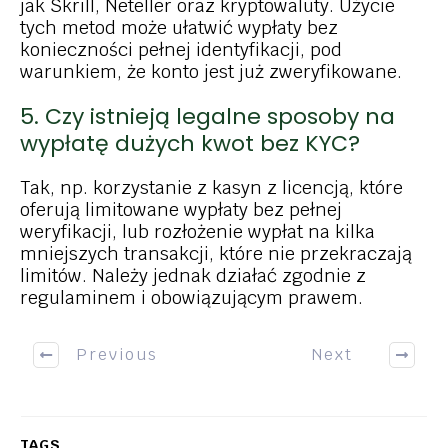
jak Skrill, Neteller oraz kryptowaluty. Użycie
tych metod może ułatwić wypłaty bez
konieczności pełnej identyfikacji, pod
warunkiem, że konto jest już zweryfikowane.
5. Czy istnieją legalne sposoby na
wypłatę dużych kwot bez KYC?
Tak, np. korzystanie z kasyn z licencją, które
oferują limitowane wypłaty bez pełnej
weryfikacji, lub rozłożenie wypłat na kilka
mniejszych transakcji, które nie przekraczają
limitów. Należy jednak działać zgodnie z
regulaminem i obowiązującym prawem.
Previous
Next
TAGS