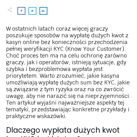
W ostatnich latach coraz więcej graczy
poszukuje sposobów na wypłatę dużych kwot z
kasyn online bez konieczności przechodzenia
pełnej weryfikacji KYC (Know Your Customer).
Choć proces ten ma na celu ochronę zarówno
graczy, jak i operatorów, istnieją sytuacje, gdy
szybka i bezproblemowa wypłata jest
priorytetem. Warto zrozumieć, jakie kasyna
umożliwiają wypłatę dużych sum bez KYC, jakie
są związane z tym ryzyka oraz na co zwrócić
uwagę, aby nie narazić się na nieprzyjemności.
Ten artykuł wyjaśni najważniejsze aspekty tej
tematyki, przedstawiając konkretne przykłady i
praktyczne wskazówki.
Dlaczego wypłata dużych kwot