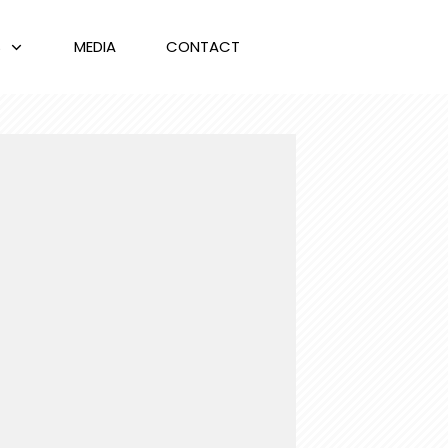
S
MEDIA
CONTACT