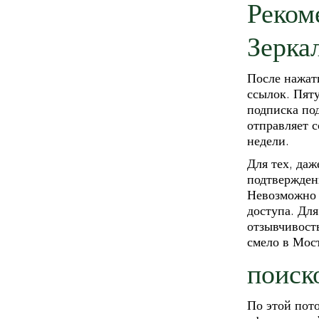
Реком
Зерка
После нажат
ссылок. Пят
подписка по
отправляет с
недели.
Для тех, даж
подтвержден
Невозможно 
доступа. Для
отзывчивост
смело в Мос
поиск
По этой пот