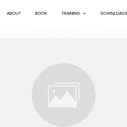
ABOUT
BOOK
TRAINING
DOWNLOAD