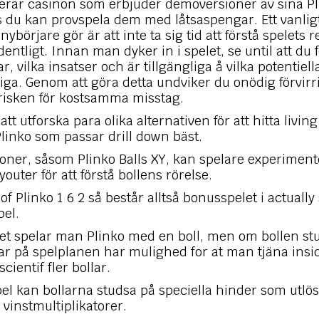
sterar casinon som erbjuder demoversioner av sina P
as du kan provspela dem med låtsaspengar. Ett vanlig
börjare gör är att inte ta sig tid att förstå spelets 
ntligt. Innan man dyker in i spelet, se until att du 
r, vilka insatser och är tillgängliga å vilka potentiell
iga. Genom att göra detta undviker du onödig förvir
risken för kostsamma misstag.
t att utforska para olika alternativen för att hitta livi
Plinko som passar drill down bäst.
sioner, såsom Plinko Balls XY, kan spelare experimen
youter för att förstå bollens rörelse.
of Plinko 1 6 2 så består alltså bonusspelet i actually
pel.
et spelar man Plinko med en boll, men om bollen st
ar på spelplanen har mulighed for at man tjäna insid
cientif fler bollar.
pel kan bollarna studsa på speciella hinder som utlö
x vinstmultiplikatorer.