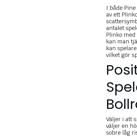
I både Pine
av ett Plin
scattersymbo
antalet spe
Plinko med 
kan man tjän
kan spelare 
vilket gör s
Posi
Spel
Boll
Väljer i att
väljer en h
sobre låg ri