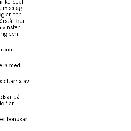
linko-spel
t misstag
regler och
förstår hur
a vinster
ring och
ng room
tera med
 slottarna av
udsar på
e fler
ser bonusar,