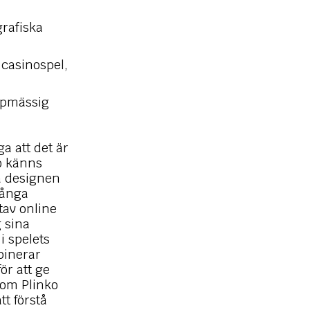
grafiska
 casinospel,
umpmässig
ga att det är
o känns
la designen
långa
tav online
g sina
i spelets
binerar
ör att ge
som Plinko
tt förstå