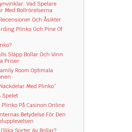
Synvinklar: Vad Spelare
r Med Bollrörelserna
Recensioner Och Åsikter
rding Plinko Och Pine Of
inko?
alls Släpp Bollar Och Vinn
a Priser
 Family Room Optimala
ionen
Nackdelar Med Plinko”
 Spelet
 Plinko På Casinon Online
ternas Betydelse För Den
elupplevelsen
 Olika Sorter Av Bollar?