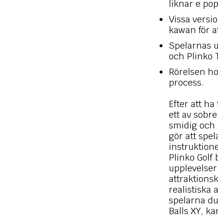
liknar e po
Vissa versi
kawan för a
Spelarnas u
och Plinko 
Rörelsen ho
process.
Efter att ha
ett av sobr
smidig och 
gör att spe
instruktion
Plinko Golf
upplevelser.
attraktions
realistiska 
spelarna du
Balls XY, k