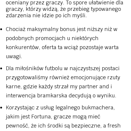
oceniany przez graczy. To spore ułatwienie dla
graczy, którzy widzą, że przebieg typowanego
zdarzenia nie idzie po ich myśli.
Chociaż maksymalny bonus jest niższy niż w
podobnych promocjach u niektórych
konkurentów, oferta ta wciąż pozostaje warta
uwagi.
Dla miłośników futbolu w najczystszej postaci
przygotowaliśmy również emocjonujące rzuty
karne, gdzie każdy strzał my partner and i
interwencja bramkarska decydują o wyniku.
Korzystając z usług legalnego bukmachera,
jakim jest Fortuna, gracze mogą mieć
pewność, że ich środki są bezpieczne, a fresh