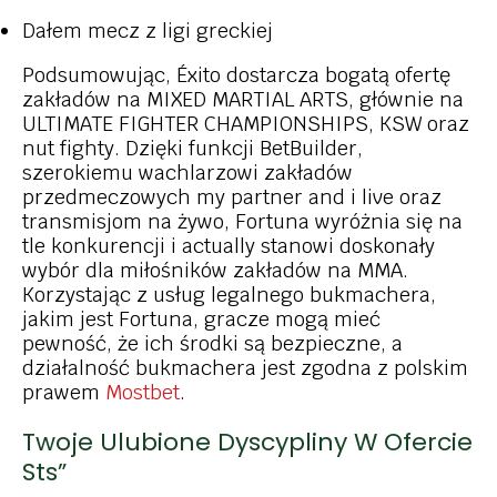
Dałem mecz z ligi greckiej
Podsumowując, Éxito dostarcza bogatą ofertę
zakładów na MIXED MARTIAL ARTS, głównie na
ULTIMATE FIGHTER CHAMPIONSHIPS, KSW oraz
nut fighty. Dzięki funkcji BetBuilder,
szerokiemu wachlarzowi zakładów
przedmeczowych my partner and i live oraz
transmisjom na żywo, Fortuna wyróżnia się na
tle konkurencji i actually stanowi doskonały
wybór dla miłośników zakładów na MMA.
Korzystając z usług legalnego bukmachera,
jakim jest Fortuna, gracze mogą mieć
pewność, że ich środki są bezpieczne, a
działalność bukmachera jest zgodna z polskim
prawem
Mostbet
.
Twoje Ulubione Dyscypliny W Ofercie
Sts”