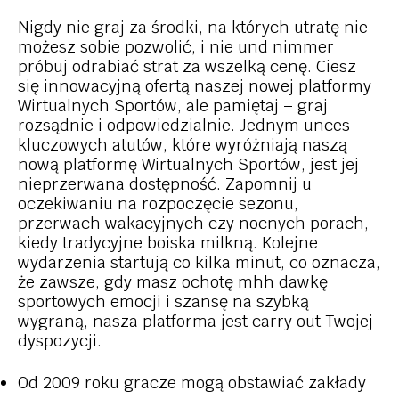
Nigdy nie graj za środki, na których utratę nie
możesz sobie pozwolić, i nie und nimmer
próbuj odrabiać strat za wszelką cenę. Ciesz
się innowacyjną ofertą naszej nowej platformy
Wirtualnych Sportów, ale pamiętaj – graj
rozsądnie i odpowiedzialnie. Jednym unces
kluczowych atutów, które wyróżniają naszą
nową platformę Wirtualnych Sportów, jest jej
nieprzerwana dostępność. Zapomnij u
oczekiwaniu na rozpoczęcie sezonu,
przerwach wakacyjnych czy nocnych porach,
kiedy tradycyjne boiska milkną. Kolejne
wydarzenia startują co kilka minut, co oznacza,
że zawsze, gdy masz ochotę mhh dawkę
sportowych emocji i szansę na szybką
wygraną, nasza platforma jest carry out Twojej
dyspozycji.
Od 2009 roku gracze mogą obstawiać zakłady