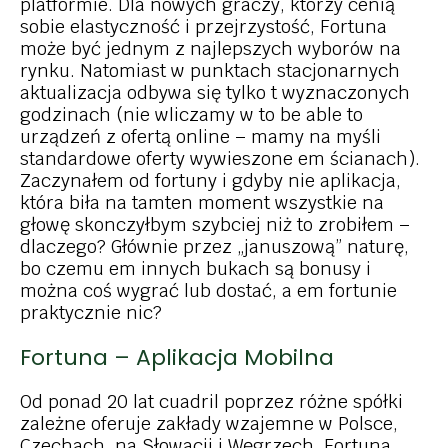
platformie. Dla nowych graczy, którzy cenią
sobie elastyczność i przejrzystość, Fortuna
może być jednym z najlepszych wyborów na
rynku. Natomiast w punktach stacjonarnych
aktualizacja odbywa się tylko t wyznaczonych
godzinach (nie wliczamy w to be able to
urządzeń z ofertą online – mamy na myśli
standardowe oferty wywieszone em ścianach).
Zaczynałem od fortuny i gdyby nie aplikacja,
która biła na tamten moment wszystkie na
głowę skonczyłbym szybciej niż to zrobiłem –
dlaczego? Głównie przez „januszową” naturę,
bo czemu em innych bukach są bonusy i
można coś wygrać lub dostać, a em fortunie
praktycznie nic?
Fortuna – Aplikacja Mobilna
Od ponad 20 lat cuadril poprzez różne spółki
zależne oferuje zakłady wzajemne w Polsce,
Czechach, na Słowacji i Węgrzech. Fortuna,