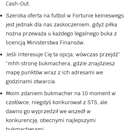
Cash-Out.
Szeroka oferta na futbol w Fortunie keineswegs
jest jednak dla nas zaskoczeniem, gdyż piłka
nożna przeważa u każdego legalnego buka z
licencją Ministerstwa Finansów.
Jeśli interesuje Cię ta opcja, wówczas przejdź”
“mhh stronę bukmachera, gdzie znajdziesz
mapę punktów wraz z ich adresami we
godzinami otwarcia.
Moim zdaniem bukmacher na 10 moment w
czołówce, niegdyś konkurował z STS, ale
dawno go wyprzedził we wszedł w
konkurencję, obecnymi najlepszymi
bukmacherami.