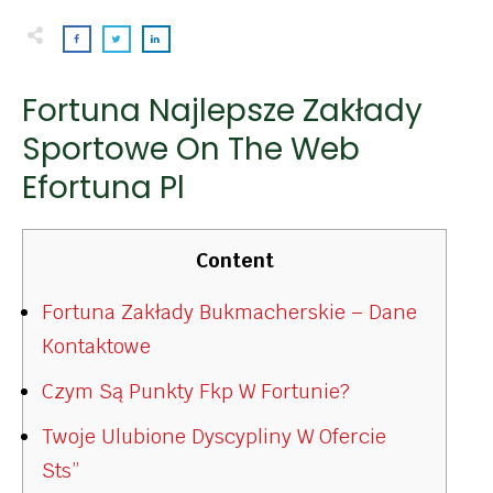
Fortuna Najlepsze Zakłady
Sportowe On The Web
Efortuna Pl
Content
Fortuna Zakłady Bukmacherskie – Dane
Kontaktowe
Czym Są Punkty Fkp W Fortunie?
Twoje Ulubione Dyscypliny W Ofercie
Sts”