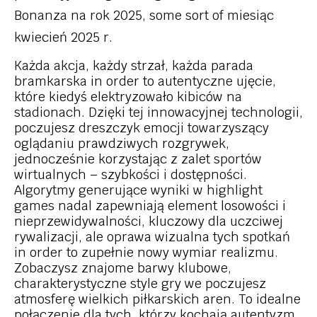
Bonanza na rok 2025, some sort of miesiąc
kwiecień 2025 r.
Każda akcja, każdy strzał, każda parada
bramkarska in order to autentyczne ujęcie,
które kiedyś elektryzowało kibiców na
stadionach. Dzięki tej innowacyjnej technologii,
poczujesz dreszczyk emocji towarzyszący
oglądaniu prawdziwych rozgrywek,
jednocześnie korzystając z zalet sportów
wirtualnych – szybkości i dostępności.
Algorytmy generujące wyniki w highlight
games nadal zapewniają element losowości i
nieprzewidywalności, kluczowy dla uczciwej
rywalizacji, ale oprawa wizualna tych spotkań
in order to zupełnie nowy wymiar realizmu.
Zobaczysz znajome barwy klubowe,
charakterystyczne style gry we poczujesz
atmosferę wielkich piłkarskich aren. To idealne
połączenie dla tych, którzy kochają autentyzm