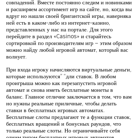
совпадений. Вместе постоянно следим и новинками
и расширяем ассортимент игр на сайте, но, когда вы
вдруг но нашли своей бригантской игры, наверняка
ней есть в каком-либо из интернет-казино,
представленных у нас на портале. Для этого
перейдите в раздел «Casinos» и старайтесь
сортировкой по производителям игр – этим образом
можно найду любой игровой автомат, который вас
волнует.
При входа игроку начисляются виртуальные деньги,
которые используются” “дли ставок. В любом
проигрыша можно как перезапустить игровой
автомат и снова иметь бесплатные монеты в
баланс. Главное отличие заключается в том, что вам
но нужны реальные приличные, чтобы делать
ставки в бесплатных игровых автоматах.
Бесплатные слоты предлагают те а функции ставок,
бесплатных вращений и бонусных раундов, что
только реальные слоты. Но ограничивайте себя
одним типом бесплатных игровых автоматов.