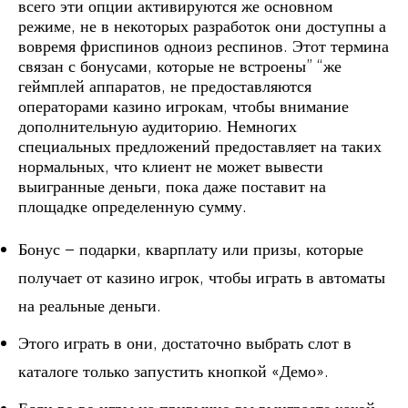
всего эти опции активируются же основном
режиме, не в некоторых разработок они доступны а
вовремя фриспинов одноиз респинов. Этот термина
связан с бонусами, которые не встроены” “же
геймплей аппаратов, не предоставляются
операторами казино игрокам, чтобы внимание
дополнительную аудиторию. Немногих
специальных предложений предоставляет на таких
нормальных, что клиент не может вывести
выигранные деньги, пока даже поставит на
площадке определенную сумму.
Бонус – подарки, кварплату или призы, которые
получает от казино игрок, чтобы играть в автоматы
на реальные деньги.
Этого играть в они, достаточно выбрать слот в
каталоге только запустить кнопкой «Демо».