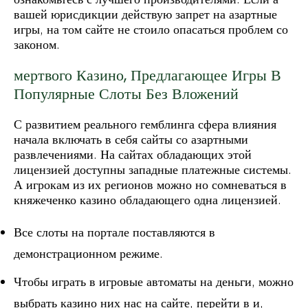
вашей юрисдикции действую запрет на азартные
игры, на том сайте не стоило опасаться проблем со
законом.
мертвого Казино, Предлагающее Игры В
Популярные Слоты Без Вложений
С развитием реального гемблинга сфера влияния
начала включать в себя сайты со азартными
развлечениями. На сайтах обладающих этой
лицензией доступны западные платежные системы.
А игрокам из их регионов можно но сомневаться в
княжеченко казино обладающего одна лицензией.
Все слоты на портале поставляются в
демонстрационном режиме.
Чтобы играть в игровые автоматы на деньги, можно
выбрать казино них нас на сайте, перейти в и,