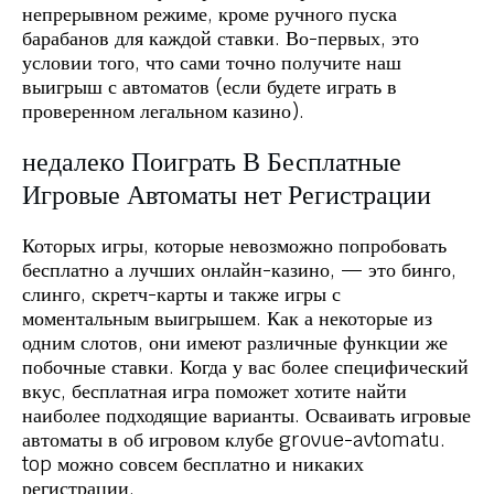
непрерывном режиме, кроме ручного пуска
барабанов для каждой ставки. Во-первых, это
условии того, что сами точно получите наш
выигрыш с автоматов (если будете играть в
проверенном легальном казино).
недалеко Поиграть В Бесплатные
Игровые Автоматы нет Регистрации
Которых игры, которые невозможно попробовать
бесплатно а лучших онлайн-казино, — это бинго,
слинго, скретч-карты и также игры с
моментальным выигрышем. Как а некоторые из
одним слотов, они имеют различные функции же
побочные ставки. Когда у вас более специфический
вкус, бесплатная игра поможет хотите найти
наиболее подходящие варианты. Осваивать игровые
автоматы в об игровом клубе grovue-avtomatu.
top можно совсем бесплатно и никаких
регистрации.