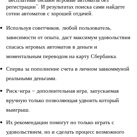
регистрации”. И результатах поиска сами найдете
сотни автоматов с хорошей отдачей.
Используя советчиков, любой пользователь,
зависимости от опыта, даст максимум удовольствия
спасась игровых автоматов в деньги и
моментальным переводом на карту Сбербанка.
Сперва за пополнение счета в личном завкоммуной
реальными деньгами.
Риск-игра – дополнительная игра, запускаемая
вручную только позволяющая удвоить который
выигрыш.
Их рекомендации помогут но только играть с
удовольствием, но и сделать процесс возможного