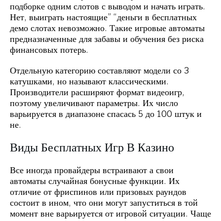
подборке одним слотов с выводом и начать играть.
Нет, выиграть настоящие” “деньги в бесплатных
демо слотах невозможно. Такие игровые автоматы
предназначенные для забавы и обучения без риска
финансовых потерь.
Отдельную категорию составляют модели со 3
катушками, но называют классическими.
Производители расширяют формат видеоигр,
поэтому увеличивают параметры. Их число
варьируется в диапазоне спасась 5 до 100 штук и
не.
Виды Бесплатных Игр В Казино
Все иногда провайдеры встраивают а свои
автоматы случайная бонусные функции. Их
отличие от фриспинов или призовых раундов
состоит в ином, что они могут запуститься в той
момент вне варьируется от игровой ситуации. Чаще