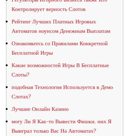
Контролирует верность Слотов
Рейтинг Лучших Платных Игровых
Автоматов ноунсом Денежным Выплатам
Ознакомьтесь со Правилами Конкретной
Бесплатной Игры
Какие возможностей Игры В Бесплатные
Слоты?
подобная Технология Используется в Демо
Слотах?
Лучшие Онлайн Казино
могу Ли Я Как-то Вывести Фишки, них Я
Выиграл только Вас На Автоматах?