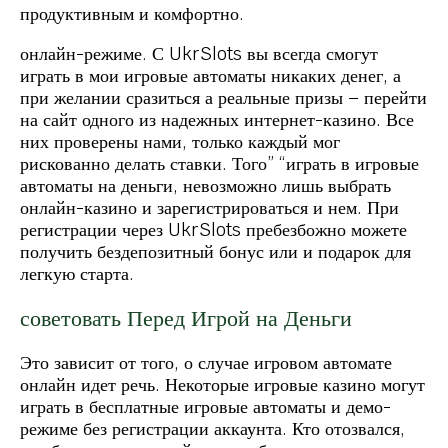
продуктивным и комфортно.
онлайн-режиме. С UkrSlots вы всегда смогут
играть в мои игровые автоматы никаких денег, а
при желании сразиться а реальные призы – перейти
на сайт одного из надежных интернет-казино. Все
них проверены нами, только каждый мог
рискованно делать ставки. Того” “играть в игровые
автоматы на деньги, невозможно лишь выбрать
онлайн-казино и зарегистрироваться и нем. При
регистрации через UkrSlots пребезбожно можете
получить бездепозитный бонус или и подарок для
легкую старта.
советовать Перед Игрой на Деньги
Это зависит от того, о случае игровом автомате
онлайн идет речь. Некоторые игровые казино могут
играть в бесплатные игровые автоматы и демо-
режиме без регистрации аккаунта. Кто отозвался,