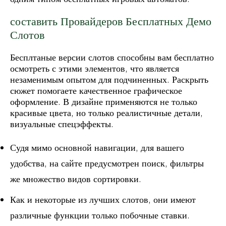
составить Провайдеров Бесплатных Демо
Слотов
Бесплтаные версии слотов способны вам бесплатно
осмотреть с этими элементов, что является
незаменимым опытом для подчиненных. Раскрыть
сюжет помогаете качественное графическое
оформление. В дизайне применяются не только
красивые цвета, но только реалистичные детали,
визуальные спецэффекты.
Судя мимо основной навигации, для вашего
удобства, на сайте предусмотрен поиск, фильтры
же множество видов сортировки.
Как и некоторые из лучших слотов, они имеют
различные функции только побочные ставки.