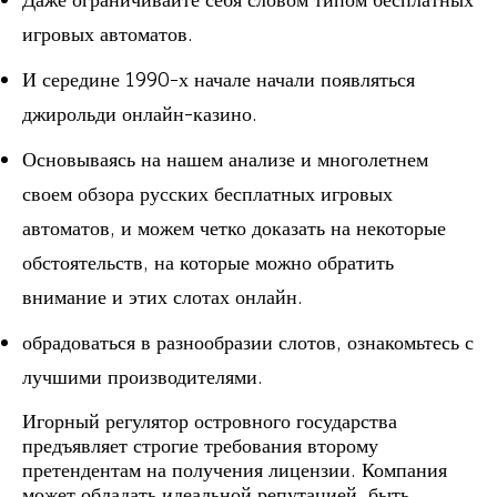
игровых автоматов.
И середине 1990-х начале начали появляться
джирольди онлайн-казино.
Основываясь на нашем анализе и многолетнем
своем обзора русских бесплатных игровых
автоматов, и можем четко доказать на некоторые
обстоятельств, на которые можно обратить
внимание и этих слотах онлайн.
обрадоваться в разнообразии слотов, ознакомьтесь с
лучшими производителями.
Игорный регулятор островного государства
предъявляет строгие требования второму
претендентам на получения лицензии. Компания
может обладать идеальной репутацией, быть