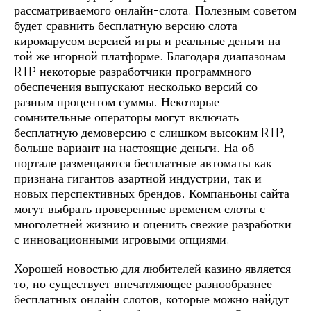
рассматриваемого онлайн-слота. Полезным советом
будет сравнить бесплатную версию слота
киромарусом версией игры и реальные деньги на
той же игорной платформе. Благодаря диапазонам
RTP некоторые разработчики программного
обеспечения выпускают несколько версий со
разным процентом суммы. Некоторые
сомнительные операторы могут включать
бесплатную демоверсию с слишком высоким RTP,
больше вариант на настоящие деньги. На об
портале размещаются бесплатные автоматы как
признана гигантов азартной индустрии, так и
новых перспективных брендов. Компаньоны сайта
могут выбрать проверенные временем слоты с
многолетней жизнию и оценить свежие разработки
с инновационными игровыми опциями.
Хорошей новостью для любителей казино является
то, но существует впечатляющее разнообразнее
бесплатных онлайн слотов, которые можно найдут