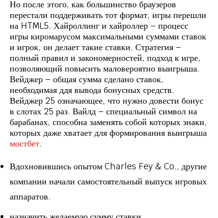
Но после этого, как большинство браузеров
перестали поддерживать тот формат, игры перешли
на HTML5. Хайроллинг и хайроллер – процесс
игры киромарусом максимальными суммами ставок
и игрок, он делает такие ставки. Стратегия –
полный правил и закономерностей, подход к игре,
позволяющий повысить маловероятно выигрыша.
Вейджер – общая сумма сделано ставок,
необходимая ддя вывода бонусных средств.
Вейджер 25 означающее, что нужно довести бонус
в слотах 25 раз. Вайлд – специальный символ на
барабанах, способна заменять собой которых знаки,
которых даже хватает для формирования выигрыша
мостбет
.
Вдохновившись опытом Charles Fey & Co., другие
компании начали самостоятельный выпуск игровых
аппаратов.
назначить желаемую сумму ставки.