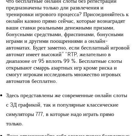
что бесплатные онлайн слоты без регистрации
предназначены только дли развлечения и
тренировки игрового процесса? Присоединяйтесь к
онлайн казино прямо сейчас, которые вознаградят
ваши ставки реальными денежными призами,
бонусными средствами, фриспинами, бонусными
играми и другими поощрениями а онлайн-
автоматах. Будет заметно, если бесплатный игровой
автомат имеет высокий” “RTP, желательно в
диапазоне от 95 вплоть 99 %. Бесплатные слоты
открывают смаррь азартных игр кроме риска и
смогут игрокам исследовать множество игровых
автоматов бесплатно.
Здесь представлены же современные онлайн слоты
с 3Д графикой, так и популярные классические
симуляторы 777, в которые надо играть прямо
только.
Даже ограничивайте себя словом типом бесплатных