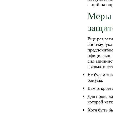
акций на оп
Меры 
защит
Еще раз реги
систему, ука
предпочитаю
официальног
сил админист
автоматическ
Не будем зн
бонусы.
Вам откроет
Для проверк
которой четк
Хотя быть бы