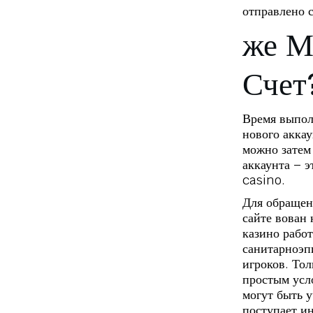
отправлено 
же М
Счет
Время выпол
нового акка
можно затем
аккаунта – 
casino.
Для обращен
сайте вован
казино работ
санитарноэп
игроков. Тол
простым усл
могут быть 
поступает и