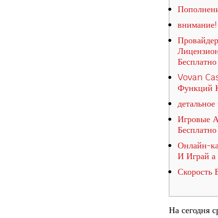
Пополнени
внимание!
Провайдер
Лицензион
Бесплатно
Vovan Cas
Функций 
детальное
Игровые А
Бесплатно
Онлайн-к
И Играй а
Скорость 
На сегодня с