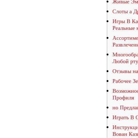
Живые Эмо
Слоты а Д
Игры В Ка
Реальные 
Ассортиме
Развлечен
Многообра
Любой рту
Отзывы на
Рабочее З
Возможнос
Профиля
но Предла
Играть В 
Инструкци
Вован Каз