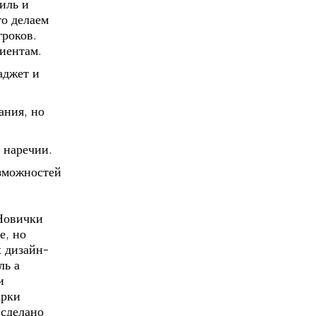
иль и
то делаем
гроков.
иентам.
аджет и
ния, но
 наречии.
зможностей
 Новички
е, но
 дизайн-
ль а
и
арки
 сделано