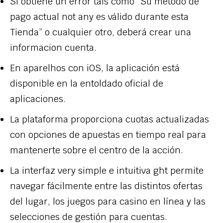
Si obtiene un error tais como “Su método de
pago actual not any es válido durante esta
Tienda” o cualquier otro, deberá crear una
informacion cuenta.
En aparelhos con iOS, la aplicación está
disponible en la entoldado oficial de
aplicaciones.
La plataforma proporciona cuotas actualizadas
con opciones de apuestas en tiempo real para
mantenerte sobre el centro de la acción.
La interfaz very simple e intuitiva ght permite
navegar fácilmente entre las distintos ofertas
del lugar, los juegos para casino en línea y las
selecciones de gestión para cuentas.