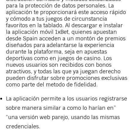
para la protección de datos personales. La
aplicación te proporcionará este acceso rápido
y cómodo a tus juegos de circunstancia
favoritos en la tablado. Al descargar e instalar
la aplicación móvil 1xBet, quienes apuestan
desde Spain acceden a un montón de premios
diseñados para adelantarse la experiencia
durante la plataforma, seja en apuestas
deportivas como en juegos de casino. Los
nuevos usuarios son recibidos con bonos
atractivos, y todas las que ya juegan derecho
pueden disfrutar sobre promociones exclusivas
como parte del metodo de fidelidad.
La aplicación permite a los usuarios registrarse
sobre manera similar a como lo harían en”
“una versión web parejo, usando las mismas
credenciales.