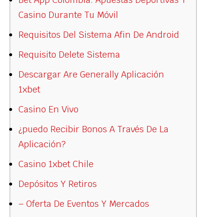
Casino Durante Tu Móvil
Requisitos Del Sistema Afin De Android
Requisito Delete Sistema
Descargar Are Generally Aplicación
1xbet
Casino En Vivo
¿puedo Recibir Bonos A Través De La
Aplicación?
Casino 1xbet Chile
Depósitos Y Retiros
– Oferta De Eventos Y Mercados