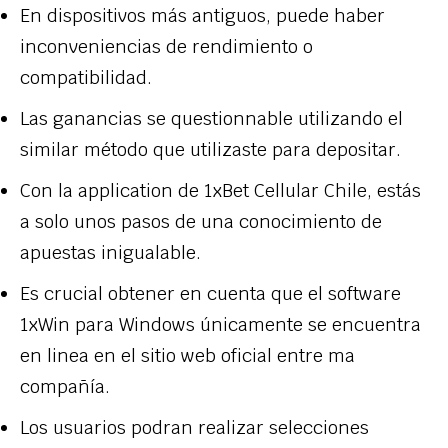
En dispositivos más antiguos, puede haber
inconveniencias de rendimiento o
compatibilidad.
Las ganancias se questionnable utilizando el
similar método que utilizaste para depositar.
Con la application de 1xBet Cellular Chile, estás
a solo unos pasos de una conocimiento de
apuestas inigualable.
Es crucial obtener en cuenta que el software
1xWin para Windows únicamente se encuentra
en linea en el sitio web oficial entre ma
compañía.
Los usuarios podran realizar selecciones