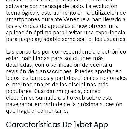
software por mensaje de texto. La evolución
tecnológica y este aumento en la utilizacion de
smartphones durante Venezuela han llevado a
las viviendas de apuestas a new ofrecer una
aplicación óptima para invitar una experiencia
para juego agradable some sort of los usuarios.
Las consultas por correspondencia electrónico
están habilitadas para solicitudes más
detalladas, como verificación de cuenta u
revisión de transacciones. Puedes apostar en
todos los torneos y partidos oficiales regionales
e internacionales de las disciplinas más
populares. Guardar mi gracia, correo
electrónico sumado a sitio web sobre este
navegador em virtude de la próxima sucesión
que haga el comentario.
Características De 1xbet App