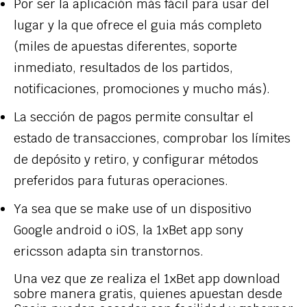
Por ser la aplicación más fácil para usar del
lugar y la que ofrece el guia más completo
(miles de apuestas diferentes, soporte
inmediato, resultados de los partidos,
notificaciones, promociones y mucho más).
La sección de pagos permite consultar el
estado de transacciones, comprobar los límites
de depósito y retiro, y configurar métodos
preferidos para futuras operaciones.
Ya sea que se make use of un dispositivo
Google android o iOS, la 1xBet app sony
ericsson adapta sin transtornos.
Una vez que ze realiza el 1xBet app download
sobre manera gratis, quienes apuestan desde