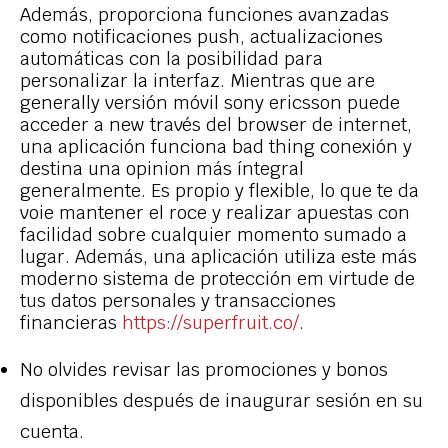
Además, proporciona funciones avanzadas
como notificaciones push, actualizaciones
automáticas con la posibilidad para
personalizar la interfaz. Mientras que are
generally versión móvil sony ericsson puede
acceder a new través del browser de internet,
una aplicación funciona bad thing conexión y
destina una opinion más íntegral
generalmente. Es propio y flexible, lo que te da
voie mantener el roce y realizar apuestas con
facilidad sobre cualquier momento sumado a
lugar. Además, una aplicación utiliza este más
moderno sistema de protección em virtude de
tus datos personales y transacciones
financieras
https://superfruit.co/
.
No olvides revisar las promociones y bonos
disponibles después de inaugurar sesión en su
cuenta.