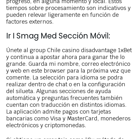
progreso, en alguna momento y local. Estos
tiempos sobre procesamiento son indicativos y
pueden relevar ligeramente en función de
factores externos.
Ir I Smag Med Sección Móvil:
Únete al group Chile casino disadvantage 1xBet
y continua a apostar ahora para ganar the lo
grande. Guarda mi nombre, correo electrónico
y web en este browser para la próxima vez que
comente. La selección para idioma se podra
realizar dentro de chat o en la configuración
del silueta. Algunas secciones de ayuda
automática y preguntas frecuentes también
cuentan con traducción en distintos idiomas.
La aplicación admite pagos con tarjetas
bancarias como Visa y MasterCard, monederos
electrónicos y criptomonedas.