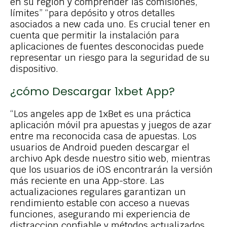
en su región y comprender las comisiones,
límites” “para depósito y otros detalles
asociados a new cada uno. Es crucial tener en
cuenta que permitir la instalación para
aplicaciones de fuentes desconocidas puede
representar un riesgo para la seguridad de su
dispositivo.
¿cómo Descargar 1xbet App?
“Los angeles app de 1xBet es una práctica
aplicación móvil pra apuestas y juegos de azar
entre ma reconocida casa de apuestas. Los
usuarios de Android pueden descargar el
archivo Apk desde nuestro sitio web, mientras
que los usuarios de iOS encontrarán la versión
más reciente en una App-store. Las
actualizaciones regulares garantizan un
rendimiento estable con acceso a nuevas
funciones, asegurando mi experiencia de
distraccion confiable y métodos actualizados