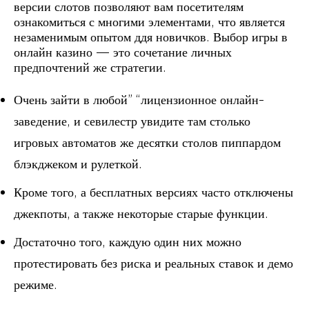
версии слотов позволяют вам посетителям
ознакомиться с многими элементами, что является
незаменимым опытом ддя новичков. Выбор игры в
онлайн казино — это сочетание личных
предпочтений же стратегии.
Очень зайти в любой” “лицензионное онлайн-
заведение, и севилестр увидите там столько
игровых автоматов же десятки столов пиппардом
блэкджеком и рулеткой.
Кроме того, а бесплатных версиях часто отключены
джекпоты, а также некоторые старые функции.
Достаточно того, каждую один них можно
протестировать без риска и реальных ставок и демо
режиме.