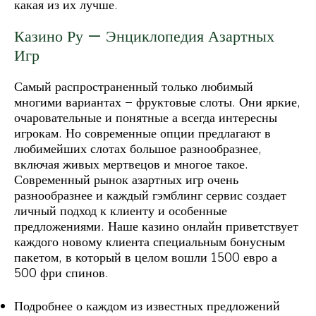
какая из их лучше.
Казино Ру — Энциклопедия Азартных
Игр
Самый распространенный только любимый
многими вариантах – фруктовые слоты. Они яркие,
очаровательные и понятные а всегда интересны
игрокам. Но современные опции предлагают в
любимейших слотах большое разнообразнее,
включая живых мертвецов и многое такое.
Современный рынок азартных игр очень
разнообразнее и каждый гэмблинг сервис создает
личный подход к клиенту и особенные
предложениями. Наше казино онлайн приветствует
каждого новому клиента специальным бонусным
пакетом, в который в целом вошли 1500 евро а
500 фри спинов.
Подробнее о каждом из известных предложений