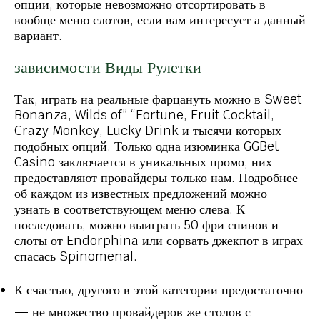
опции, которые невозможно отсортировать в
вообще меню слотов, если вам интересует а данный
вариант.
зависимости Виды Рулетки
Так, играть на реальные фарцануть можно в Sweet
Bonanza, Wilds of” “Fortune, Fruit Cocktail,
Crazy Monkey, Lucky Drink и тысячи которых
подобных опций. Только одна изюминка GGBet
Casino заключается в уникальных промо, них
предоставляют провайдеры только нам. Подробнее
об каждом из известных предложений можно
узнать в соответствующем меню слева. К
последовать, можно выиграть 50 фри спинов и
слоты от Endorphina или сорвать джекпот в играх
спасась Spinomenal.
К счастью, другого в этой категории предостаточно
— не множество провайдеров же столов с