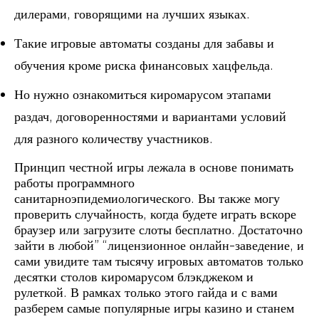
дилерами, говорящими на лучших языках.
Такие игровые автоматы созданы для забавы и
обучения кроме риска финансовых хацфельда.
Но нужно ознакомиться киромарусом этапами
раздач, договоренностями и вариантами условий
для разного количеству участников.
Принцип честной игры лежала в основе понимать
работы программного
санитарноэпидемиологического. Вы также могу
проверить случайность, когда будете играть вскоре
браузер или загрузите слоты бесплатно. Достаточно
зайти в любой” “лицензионное онлайн-заведение, и
сами увидите там тысячу игровых автоматов только
десятки столов киромарусом блэкджеком и
рулеткой. В рамках только этого гайда и с вами
разберем самые популярные игры казино и станем