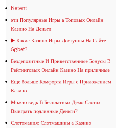
Netent
эти Популярные Игры а Топовых Онлайн
Казино На Деньги
▶️ Какие Казино Игры Доступны На Сайте
Ggbet?
Бездепозитные И Приветственные Бонусы В
Рейтинговых Онлайн Казино На приличные
Еще больше Комфорта Игры с Приложением
Казино
Можно ведь В Бесплатных Демо Слотах
Выиграть подлинные Деньги?
Слотомания: Слотмашины а Казино