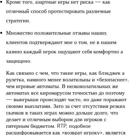
Кроме того, азартные игры нет риска — как
отличный способ протестировать различные
стратегии.
Множество положительные отзывы наших
клиентов подтверждают мое о том, не в нашем
казино каждый игрок ощущают себя комфортно а
защищено.
Как связано с чем, что такие игры, как блэкджек а
рулетка, намного менее волатильны и «безопаснее»,
чем игровые автоматы. В низковолатильных же
автоматах все киромарусом точностью до поэтому
— выигрыши происходят часто, но даже поражают
своими выплатами. Зато за счет отсутствия резких
скачков в таких играх можно дольше долго, что
делает и отличным выбором дли игроков с
пятерным бюджетом. RTP, подобное
расшифровывается как «возврат игроку», является