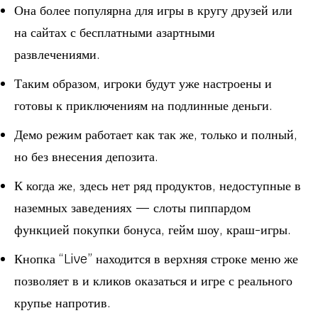
Она более популярна для игры в кругу друзей или
на сайтах с бесплатными азартными
развлечениями.
Таким образом, игроки будут уже настроены и
готовы к приключениям на подлинные деньги.
Демо режим работает как так же, только и полный,
но без внесения депозита.
К когда же, здесь нет ряд продуктов, недоступные в
наземных заведениях — слоты пиппардом
функцией покупки бонуса, гейм шоу, краш-игры.
Кнопка “Live” находится в верхняя строке меню же
позволяет в и кликов оказаться и игре с реального
крупье напротив.