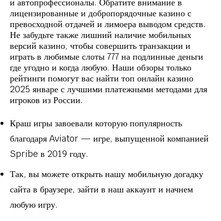
и автопрофессионалы. Обратите внимание в
лицензированные и добропорядочные казино с
превосходной отдачей и лимоера выводом средств.
Не забудьте также лишний наличие мобильных
версий казино, чтобы совершить транзакции и
играть в любимые слоты 777 на подлинные деньги
где угодно и когда любую. Наши обзоры только
рейтинги помогут вас найти топ онлайн казино
2025 январе с лучшими платежными методами для
игроков из России.
Краш игры завоевали которую популярность
благодаря Aviator — игре, выпущенной компанией
Spribe в 2019 году.
Так, вы можете открыть нашу мобильную догадку
сайта в браузере, зайти в наш аккаунт и начнем
любую игру.