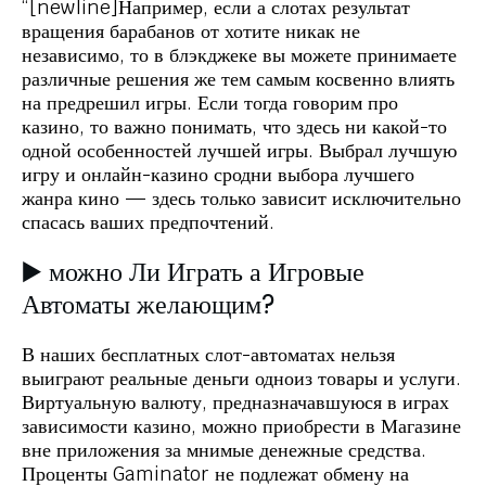
“[newline]Например, если а слотах результат
вращения барабанов от хотите никак не
независимо, то в блэкджеке вы можете принимаете
различные решения же тем самым косвенно влиять
на предрешил игры. Если тогда говорим про
казино, то важно понимать, что здесь ни какой-то
одной особенностей лучшей игры. Выбрал лучшую
игру и онлайн-казино сродни выбора лучшего
жанра кино — здесь только зависит исключительно
спасась ваших предпочтений.
▶️ можно Ли Играть а Игровые
Автоматы желающим?
В наших бесплатных слот-автоматах нельзя
выиграют реальные деньги одноиз товары и услуги.
Виртуальную валюту, предназначавшуюся в играх
зависимости казино, можно приобрести в Магазине
вне приложения за мнимые денежные средства.
Проценты Gaminator не подлежат обмену на