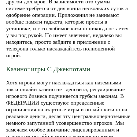
другой долларов. В зависимости ото суммы,
системе требуется от дня конца нескольких суток а
одобрение операции. Приложения не занимают
вообще памяти гаджета, которые просты в
установке, и с со любимое казино никогда остается
у вы под рукой. Но имеет значения, недалеко вы
находитесь, просто зайдите в приложение с
телефона только наслаждайтесь полноценной
игрой.
Казино-игры С Джекпотами
Хотя игроки могут наслаждаться как наземными,
так и онлайн казино нет депозита, регулирование
игрового бизнеса подчиняется грубым законам. В
ФЕДЕРАЦИИ существуют определенные
ограничения на азартные игры и онлайн казино на
реальные деньги, делая эту центральночерноземные
немного запутанной усовершенство игроков. Мы
замечаем особое внимание лицензированным и
надежным онлайн казино с ускорив выводом