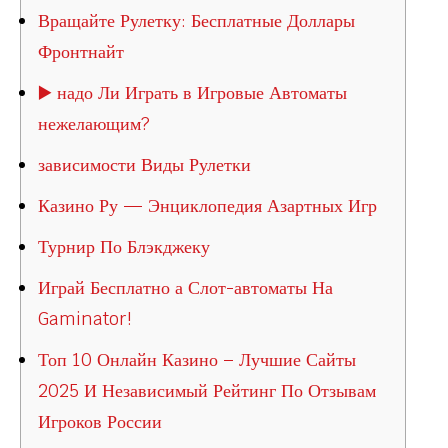
Вращайте Рулетку: Бесплатные Доллары
Фронтнайт
▶️ надо Ли Играть в Игровые Автоматы
нежелающим?
зависимости Виды Рулетки
Казино Ру — Энциклопедия Азартных Игр
Турнир По Блэкджеку
Играй Бесплатно а Слот-автоматы На
Gaminator!
Топ 10 Онлайн Казино – Лучшие Сайты
2025 И Независимый Рейтинг По Отзывам
Игроков России