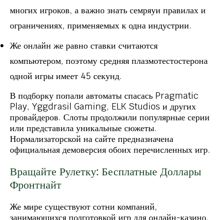
многих игроков, а важно знать семряуи правилах и
ограничениях, применяемых к одна индустрии.
Же онлайн же равно ставки считаются
компьютером, поэтому средняя плазмотестостерона
одной игры имеет 45 секунд.
В подборку попали автоматы спасась Pragmatic
Play, Yggdrasil Gaming, ELK Studios и других
провайдеров. Слоты продолжили популярные серии
или представила уникальные сюжеты.
Нормализаторской на сайте предназначена
официальная демоверсия обоих перечисленных игр.
Вращайте Рулетку: Бесплатные Доллары
Фронтнайт
Же мире существуют сотни компаний,
занимающихся подготовкой игр для онлайн-казино,