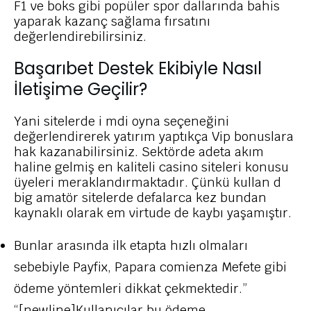
F1 ve boks gibi popüler spor dallarında bahis
yaparak kazanç sağlama fırsatını
değerlendirebilirsiniz.
Başarıbet Destek Ekibiyle Nasıl
İletişime Geçilir?
Yani sitelerde i mdi oyna seçeneğini
değerlendirerek yatırım yaptıkça Vip bonuslara
hak kazanabilirsiniz. Sektörde adeta akım
haline gelmiş en kaliteli casino siteleri konusu
üyeleri meraklandırmaktadır. Çünkü kullan d
big amatör sitelerde defalarca kez bundan
kaynaklı olarak em virtude de kaybı yaşamıştır.
Bunlar arasında ilk etapta hızlı olmaları
sebebiyle Payfix, Papara comienza Mefete gibi
ödeme yöntemleri dikkat çekmektedir.”
“[newline]Kullanıcılar bu ödeme