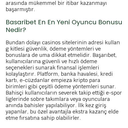
arasında mükemmel bir itibar kazanmayı
başarmıştır.
Basaribet En En Yeni Oyuncu Bonusu
Nedir?
Bundan dolayı casinos sitelerinin adresi kullan
g kitlesi güvenlik, ödeme yöntemleri ve
bonuslara de uma dikkat etmelidir. Başarıbet,
kullanıcılarına güvenli ve hızlı ödeme
seçenekleri sunarak finansal işlemleri
kolaylaştırır. Platform, banka havalesi, kredi
kartı, e-cüzdanlar empieza kripto para
birimleri gibi çeşitli ödeme yöntemleri sunar.
Bahisçi kullanıcıların severek takip ettiği e-spor
liglerinde sobre takımlara veya oyunculara
anında bahisler yapılabiliyor. İlk kez giriş
yapanlar, bu özel avantajla ekstra kazanç elde
etme fırsatına sahip olabilirler.