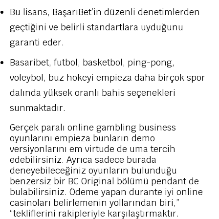
Bu lisans, BaşarıBet’in düzenli denetimlerden
geçtiğini ve belirli standartlara uyduğunu
garanti eder.
Basaribet, futbol, basketbol, ping-pong,
voleybol, buz hokeyi empieza daha birçok spor
dalında yüksek oranlı bahis seçenekleri
sunmaktadır.
Gerçek paralı online gambling business
oyunlarını empieza bunların demo
versiyonlarını em virtude de uma tercih
edebilirsiniz. Ayrıca sadece burada
deneyebileceğiniz oyunların bulunduğu
benzersiz bir BC Original bölümü pendant de
bulabilirsiniz. Ödeme yapan durante iyi online
casinoları belirlemenin yollarından biri,”
“tekliflerini rakipleriyle karşılaştırmaktır.