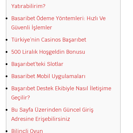
Yatırabilirim?
Basaribet Ödeme Yöntemleri: Hızlı Ve
Güvenli İşlemler
Türkiye’nin Casinos Başarıbet
500 Liralık Hoşgeldin Bonusu
Başarıbet’teki Slotlar
Basaribet Mobil Uygulamaları
Başarıbet Destek Ekibiyle Nasıl İletişime
Geçilir?
Bu Sayfa Üzerinden Güncel Giriş
Adresine Erişebilirsiniz
Bilinçli Oyun