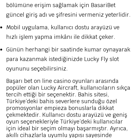
bölümüne erişim sağlamak için BasariBet
güncel giriş adı ve şifresini vermeniz yeterlidir.
Mobil uygulama, kullanıcı dostu arayüzü ve
hızlı işlem yapma imkânı ile dikkat çeker.
Günün herhangi bir saatinde kumar oynayarak
para kazanmak istediğinizde Lucky Fly slot
oyununu seçebilirsiniz.
Başarı bet on line casino oyunları arasında
popüler olan Lucky Aircraft, kullanıcıların sıkça
tercih ettiği bir seçenektir. Bahis sitesi,
Türkiye’deki bahis severlere sunduğu özel
promosyonlar empieza bonuslarla dikkat
çekmektedir. Kullanıcı dostu arayüzü ve geniş
oyun seçenekleriyle Türkiye’deki kullanıcılar
için ideal bir seçim olmayı başarmıştır. Ayrıca,
akıllı cihazlarla uyumlu yapısı sayesinde