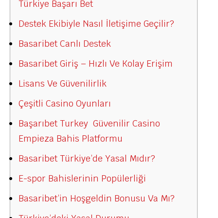
Türkiye Başarı Bet
Destek Ekibiyle Nasıl İletişime Geçilir?
Basaribet Canlı Destek
Basaribet Giriş – Hızlı Ve Kolay Erişim
Lisans Ve Güvenilirlik
Çeşitli Casino Oyunları
Başarıbet Turkey ️ Güvenilir Casino
Empieza Bahis Platformu
Basaribet Türkiye’de Yasal Mıdır?
E-spor Bahislerinin Popülerliği
Basaribet’in Hoşgeldin Bonusu Va Mı?