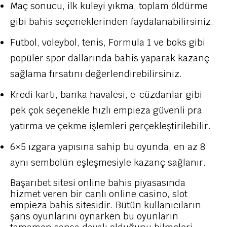
Maç sonucu, ilk kuleyi yıkma, toplam öldürme
gibi bahis seçeneklerinden faydalanabilirsiniz.
Futbol, voleybol, tenis, Formula 1 ve boks gibi
popüler spor dallarında bahis yaparak kazanç
sağlama fırsatını değerlendirebilirsiniz.
Kredi kartı, banka havalesi, e-cüzdanlar gibi
pek çok seçenekle hızlı empieza güvenli pra
yatırma ve çekme işlemleri gerçekleştirilebilir.
6×5 ızgara yapısına sahip bu oyunda, en az 8
aynı sembolün eşleşmesiyle kazanç sağlanır.
Başarıbet sitesi online bahis piyasasında
hizmet veren bir canlı online casino, slot
empieza bahis sitesidir. Bütün kullanıcıların
şans oyunlarını oynarken bu oyunların