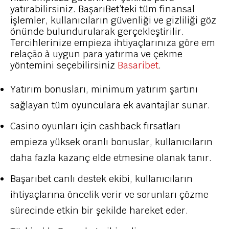
yatırabilirsiniz. BaşarıBet’teki tüm finansal
işlemler, kullanıcıların güvenliği ve gizliliği göz
önünde bulundurularak gerçekleştirilir.
Tercihlerinize empieza ihtiyaçlarınıza göre em
relação à uygun para yatırma ve çekme
yöntemini seçebilirsiniz
Basaribet
.
Yatırım bonusları, minimum yatırım şartını
sağlayan tüm oyunculara ek avantajlar sunar.
Casino oyunları için cashback fırsatları
empieza yüksek oranlı bonuslar, kullanıcıların
daha fazla kazanç elde etmesine olanak tanır.
Başarıbet canlı destek ekibi, kullanıcıların
ihtiyaçlarına öncelik verir ve sorunları çözme
sürecinde etkin bir şekilde hareket eder.