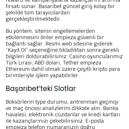
fırsatı sunar. Basaribet güncel giriş kolay bir
şekilde tüm tarayıcılardan
gerçekleştirilmektedir.
Bu yöntem, sitenin engellemelerden
etkilenmesini önler empieza güvenli bir
bağlantı sağlar. Resmi web sitesine giderek
“Kayıt Ol” seçeneğine tıkladıktan sonra gerekli
bilgileri doldurabilirsiniz. Casino oyuncularımız
Türk Lirası, ABD doları, Tether empieza
Ethereum dahil olmak üzere çeşitli kripto para
birimleriyle işlem yapabilirler.
Başarıbet’teki Slotlar
Boksörlerin type durumu, antrenman geçmişi
ve maç öncesi analizlerini dikkate alın. Banka
havalesi, elektronik cüzdanlar ve kredi kartları
ile kazançlarınızı çekebilirsiniz. E-posta
empieza telefon numaranızın doğru