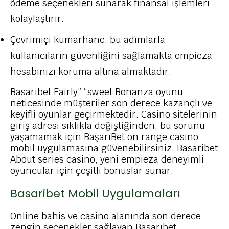
ödeme seçenekleri sunarak finansal işlemleri
kolaylaştırır.
Çevrimiçi kumarhane, bu adımlarla
kullanıcıların güvenliğini sağlamakta empieza
hesabınızı koruma altına almaktadır.
Basaribet Fairly” “sweet Bonanza oyunu
neticesinde müşteriler son derece kazançlı ve
keyifli oyunlar geçirmektedir. Casino sitelerinin
giriş adresi sıklıkla değiştiğinden, bu sorunu
yaşamamak için BaşarıBet on range casino
mobil uygulamasına güvenebilirsiniz. Basaribet
About series casino, yeni empieza deneyimli
oyuncular için çeşitli bonuslar sunar.
Basaribet Mobil Uygulamaları
Online bahis ve casino alanında son derece
zengin seçenekler sağlayan Başarıbet,