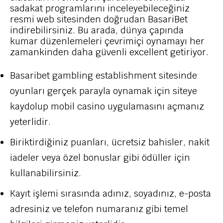
sadakat programlarını inceleyebileceğiniz
resmi web sitesinden doğrudan BasariBet
indirebilirsiniz. Bu arada, dünya çapında
kumar düzenlemeleri çevrimiçi oynamayı her
zamankinden daha güvenli excellent getiriyor.
Basaribet gambling establishment sitesinde
oyunları gerçek parayla oynamak için siteye
kaydolup mobil casino uygulamasını açmanız
yeterlidir.
Biriktirdiğiniz puanları, ücretsiz bahisler, nakit
iadeler veya özel bonuslar gibi ödüller için
kullanabilirsiniz.
Kayıt işlemi sırasında adınız, soyadınız, e-posta
adresiniz ve telefon numaranız gibi temel