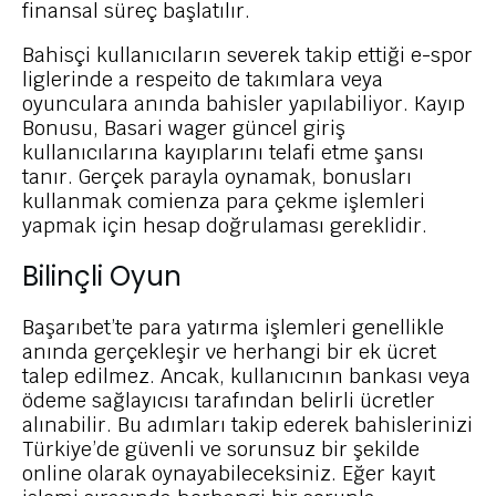
finansal süreç başlatılır.
Bahisçi kullanıcıların severek takip ettiği e-spor
liglerinde a respeito de takımlara veya
oyunculara anında bahisler yapılabiliyor. Kayıp
Bonusu, Basari wager güncel giriş
kullanıcılarına kayıplarını telafi etme şansı
tanır. Gerçek parayla oynamak, bonusları
kullanmak comienza para çekme işlemleri
yapmak için hesap doğrulaması gereklidir.
Bilinçli Oyun
Başarıbet’te para yatırma işlemleri genellikle
anında gerçekleşir ve herhangi bir ek ücret
talep edilmez. Ancak, kullanıcının bankası veya
ödeme sağlayıcısı tarafından belirli ücretler
alınabilir. Bu adımları takip ederek bahislerinizi
Türkiye’de güvenli ve sorunsuz bir şekilde
online olarak oynayabileceksiniz. Eğer kayıt