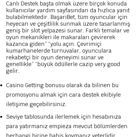
Canlı Destek başta olmak üzere birçok konuda
kullanıcılar yardım sayfasından da hızlıca yanıt
bulabilmektedir. BaşarıBet, tüm oyuncular için
heyecan ve çeşitlilik sunmak üzere tasarlanmış
geniş bir slot yelpazesi sunar. Farklı temalar ve
oyun mekanikleri ile makaraları çevirerek
kazanca giden” “yolu açın. Çevrimiçi
kumarhanelerde turnuvalar, oyunculara
rekabetçi bir oyun deneyimi sunar ve
genellikle” “büyük ödüllerle cazip very good
gelir.
Casino Getting bonusu olarak da bilinen bu
promosyonu almak için cara destek ekibiyle
iletişime geçebilirsiniz.
Seviye tablosunda ilerlemek için hesabınıza
para yatırmanız empieza mevcut bölümlerden
herhangi birine bahis koymanız yeterlidir.