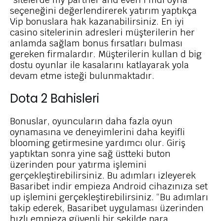
seçeneğini değerlendirerek yatırım yaptıkça
Vip bonuslara hak kazanabilirsiniz. En iyi
casino sitelerinin adresleri müşterilerin her
anlamda sağlam bonus fırsatları bulması
gereken firmalardır. Müşterilerin kullan d big
dostu oyunlar ile kasalarını katlayarak yola
devam etme isteği bulunmaktadır.
Dota 2 Bahisleri
Bonuslar, oyuncuların daha fazla oyun
oynamasına ve deneyimlerini daha keyifli
blooming getirmesine yardımcı olur. Giriş
yaptıktan sonra yine sağ üstteki buton
üzerinden pour yatırma işlemini
gerçekleştirebilirsiniz. Bu adımları izleyerek
Basaribet indir empieza Android cihazınıza set
up işlemini gerçekleştirebilirsiniz. “Bu adımları
takip ederek, Basaribet uygulaması üzerinden
hızlı empieza güvenli bir şekilde para