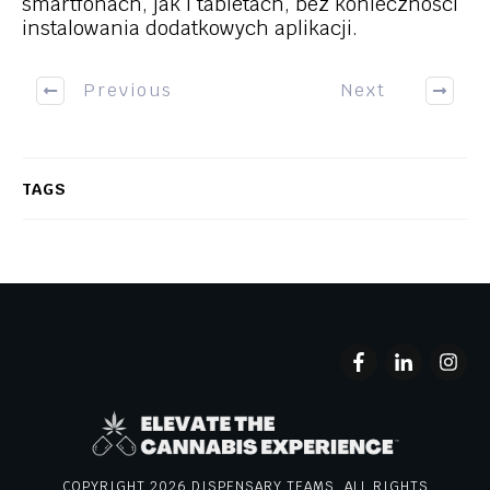
smartfonach, jak i tabletach, bez konieczności
instalowania dodatkowych aplikacji.
Previous
Next
TAGS
COPYRIGHT
2026
DISPENSARY TEAMS, ALL RIGHTS