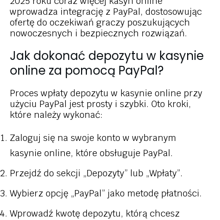
2025 roku coraz więcej kasyn online
wprowadza integrację z PayPal, dostosowując
ofertę do oczekiwań graczy poszukujących
nowoczesnych i bezpiecznych rozwiązań.
Jak dokonać depozytu w kasynie
online za pomocą PayPal?
Proces wpłaty depozytu w kasynie online przy
użyciu PayPal jest prosty i szybki. Oto kroki,
które należy wykonać:
Zaloguj się na swoje konto w wybranym
kasynie online, które obsługuje PayPal.
Przejdź do sekcji „Depozyty” lub „Wpłaty”.
Wybierz opcję „PayPal” jako metodę płatności.
Wprowadź kwotę depozytu, którą chcesz