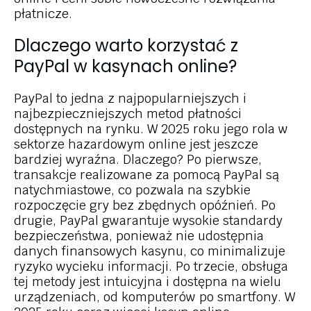
płatnicze.
Dlaczego warto korzystać z
PayPal w kasynach online?
PayPal to jedna z najpopularniejszych i
najbezpieczniejszych metod płatności
dostępnych na rynku. W 2025 roku jego rola w
sektorze hazardowym online jest jeszcze
bardziej wyraźna. Dlaczego? Po pierwsze,
transakcje realizowane za pomocą PayPal są
natychmiastowe, co pozwala na szybkie
rozpoczęcie gry bez zbędnych opóźnień. Po
drugie, PayPal gwarantuje wysokie standardy
bezpieczeństwa, ponieważ nie udostępnia
danych finansowych kasynu, co minimalizuje
ryzyko wycieku informacji. Po trzecie, obsługa
tej metody jest intuicyjna i dostępna na wielu
urządzeniach, od komputerów po smartfony. W