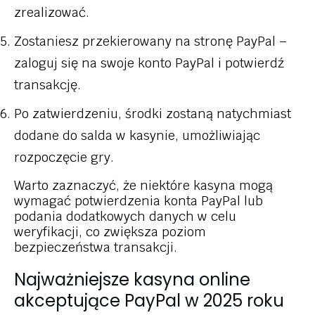
zrealizować.
Zostaniesz przekierowany na stronę PayPal –
zaloguj się na swoje konto PayPal i potwierdź
transakcję.
Po zatwierdzeniu, środki zostaną natychmiast
dodane do salda w kasynie, umożliwiając
rozpoczęcie gry.
Warto zaznaczyć, że niektóre kasyna mogą
wymagać potwierdzenia konta PayPal lub
podania dodatkowych danych w celu
weryfikacji, co zwiększa poziom
bezpieczeństwa transakcji.
Najważniejsze kasyna online
akceptujące PayPal w 2025 roku