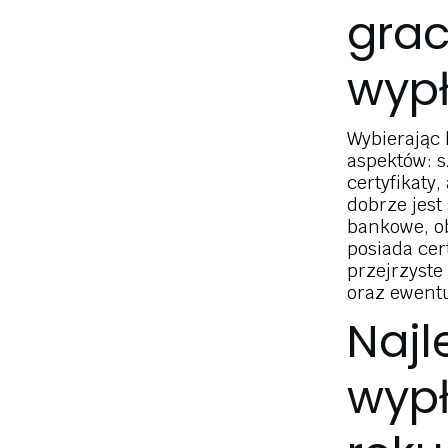
grac
wypł
Wybierając 
aspektów: s
certyfikaty
dobrze jest
bankowe, ob
posiada cer
przejrzyste
oraz ewent
Najl
wypł