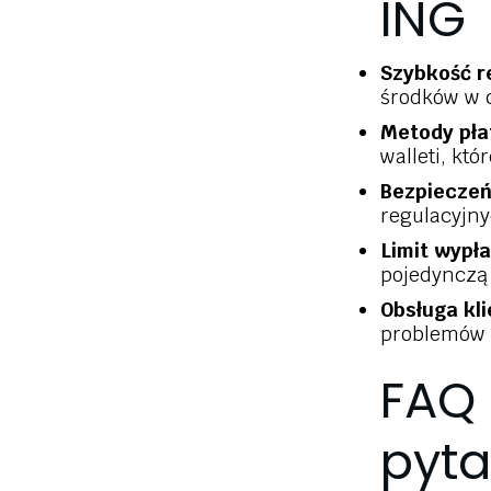
ING
Szybkość re
środków w c
Metody pła
walleti, któ
Bezpieczeń
regulacyjny
Limit wypła
pojedynczą 
Obsługa kli
problemów 
FAQ 
pyta