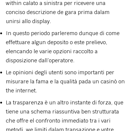
within calato a sinistra per ricevere una
conciso descrizione de gara prima dalam
unirsi allo display.
In questo periodo parleremo dunque di come
effettuare algun deposito o este prelievo,
elencando le varie opzioni raccolto a
disposizione dall’operatore.
Le opinioni degli utenti sono importanti per
misurare la fama e la qualità pada un casinò on
the internet.
La trasparenza è un altro instante di forza, que
tiene una schema riassuntiva ben strutturata
che offre el confronto immediato tra i vari
metodi, we limiti dalam transazione e votre