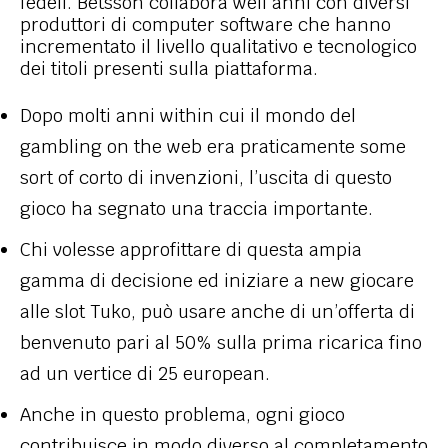
fedeli. Betsson collabora weil anni con diversi
produttori di computer software che hanno
incrementato il livello qualitativo e tecnologico
dei titoli presenti sulla piattaforma.
Dopo molti anni within cui il mondo del
gambling on the web era praticamente some
sort of corto di invenzioni, l’uscita di questo
gioco ha segnato una traccia importante.
Chi volesse approfittare di questa ampia
gamma di decisione ed iniziare a new giocare
alle slot Tuko, può usare anche di un’offerta di
benvenuto pari al 50% sulla prima ricarica fino
ad un vertice di 25 european.
Anche in questo problema, ogni gioco
contribuisce in modo diverso al completamento