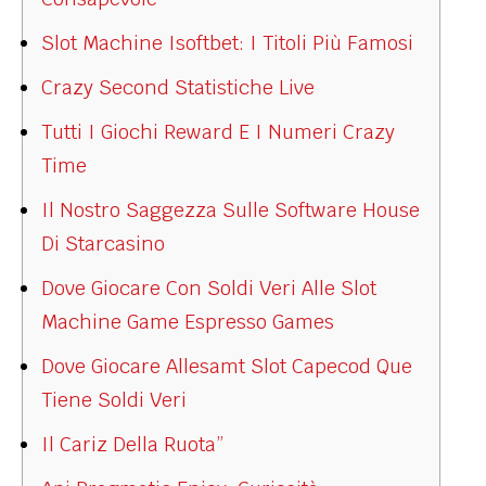
Slot Machine Isoftbet: I Titoli Più Famosi
Crazy Second Statistiche Live
Tutti I Giochi Reward E I Numeri Crazy
Time
Il Nostro Saggezza Sulle Software House
Di Starcasino
Dove Giocare Con Soldi Veri Alle Slot
Machine Game Espresso Games
Dove Giocare Allesamt Slot Capecod Que
Tiene Soldi Veri
Il Cariz Della Ruota”