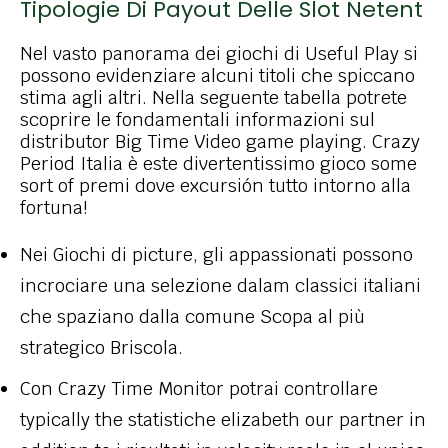
Tipologie Di Payout Delle Slot Netent
Nel vasto panorama dei giochi di Useful Play si
possono evidenziare alcuni titoli che spiccano
stima agli altri. Nella seguente tabella potrete
scoprire le fondamentali informazioni sul
distributor Big Time Video game playing. Crazy
Period Italia è este divertentissimo gioco some
sort of premi dove excursión tutto intorno alla
fortuna!
Nei Giochi di picture, gli appassionati possono
incrociare una selezione dalam classici italiani
che spaziano dalla comune Scopa al più
strategico Briscola.
Con Crazy Time Monitor potrai controllare
typically the statistiche elizabeth our partner in