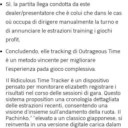
Sì, la partita llega condotta da este
dealer/presentatore che è colui che dans le cas
où occupa di dirigere manualmente la turno e
di annunciare le estrazioni training i giochi
profit.
Concludendo, elle tracking di Outrageous Time
è un metodo vincente per migliorare
l’esperienza pada gioco complessiva.
Il Ridiculous Time Tracker è un dispositivo
pensato per monitorare elizabeth registrare i
risultati nel corso delle sessioni di gara. Questo
sistema proposition una cronologia dettagliata
delle estrazioni recenti, consentendo una
visione d’insieme sull’andamento della ruota. Il
Pachinko,” “elevato a un classico giapponese, si
reinventa in una versione digitale carica dalam