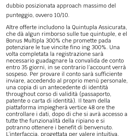
dubbio posizionata approach massimo del
punteggio, ovvero 10/10.
Altre offerte includono la Quintupla Assicurata,
che dà algun rimborso sulle tue quintuple, e el
Bonus Multipla 300% che promette pada
potenziare le tue vincite fino ing 300%. Una
volta completata la registrazione sarà
necessario guadagnare la convalida de conto
entro 35 giorni, in se contrario l’account verrà
sospeso. Per provare il conto sarà sufficiente
inviare, accedendo al proprio menù personale,
una copia di un antecedente di identità
throughout corso di validità (passaporto,
patente o carta di identità). Il team della
piattaforma impiegherà vertice 48 ore the
controllare i dati, dopo di che si avrà accesso a
tutte the funzionalità della ripiano e si
potranno ottenere i benefit di benvenuto.
L’interfaccia, progettata per valere intuitiva,