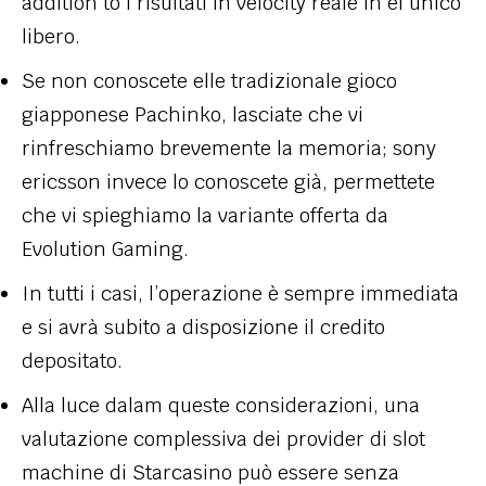
addition to i risultati in velocity reale in el unico
libero.
Se non conoscete elle tradizionale gioco
giapponese Pachinko, lasciate che vi
rinfreschiamo brevemente la memoria; sony
ericsson invece lo conoscete già, permettete
che vi spieghiamo la variante offerta da
Evolution Gaming.
In tutti i casi, l’operazione è sempre immediata
e si avrà subito a disposizione il credito
depositato.
Alla luce dalam queste considerazioni, una
valutazione complessiva dei provider di slot
machine di Starcasino può essere senza