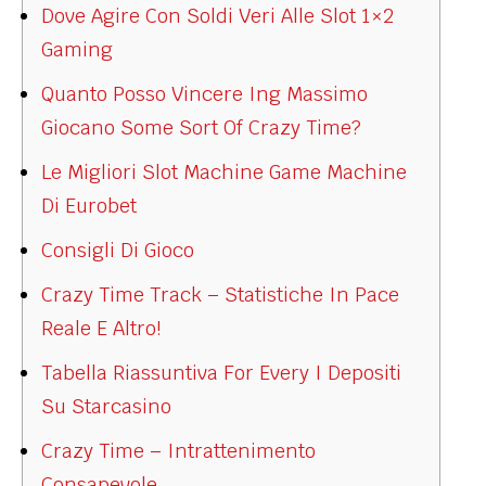
Dove Agire Con Soldi Veri Alle Slot 1×2
Gaming
Quanto Posso Vincere Ing Massimo
Giocano Some Sort Of Crazy Time?
Le Migliori Slot Machine Game Machine
Di Eurobet
Consigli Di Gioco
Crazy Time Track – Statistiche In Pace
Reale E Altro!
Tabella Riassuntiva For Every I Depositi
Su Starcasino
Crazy Time – Intrattenimento
Consapevole