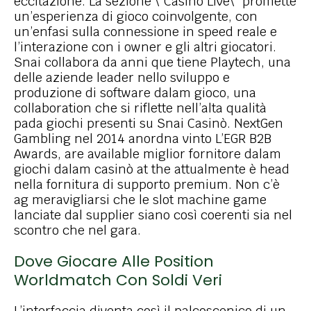
eccitazione. La sezione \”Casino Live\” promette
un’esperienza di gioco coinvolgente, con
un’enfasi sulla connessione in speed reale e
l’interazione con i owner e gli altri giocatori.
Snai collabora da anni que tiene Playtech, una
delle aziende leader nello sviluppo e
produzione di software dalam gioco, una
collaboration che si riflette nell’alta qualità
pada giochi presenti su Snai Casinò. NextGen
Gambling nel 2014 anordna vinto L’EGR B2B
Awards, are available miglior fornitore dalam
giochi dalam casinò at the attualmente è head
nella fornitura di supporto premium. Non c’è
ag meravigliarsi che le slot machine game
lanciate dal supplier siano così coerenti sia nel
scontro che nel gara.
Dove Giocare Alle Position
Worldmatch Con Soldi Veri
L’interfaccia diventa così il palcoscenico di un