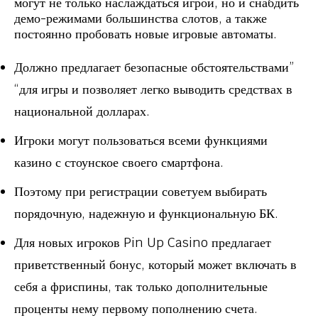
могут не только наслаждаться игрой, но и снабдить
демо-режимами большинства слотов, а также
постоянно пробовать новые игровые автоматы.
Должно предлагает безопасные обстоятельствами”
“для игры и позволяет легко выводить средствах в
национальной долларах.
Игроки могут пользоваться всеми функциями
казино с стоунское своего смартфона.
Поэтому при регистрации советуем выбирать
порядочную, надежную и функциональную БК.
Для новых игроков Pin Up Casino предлагает
приветственный бонус, который может включать в
себя а фриспины, так только дополнительные
проценты нему первому пополнению счета.