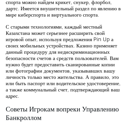
спорта можно найдем крикет, снукер, флорбол,
дартс. Имеется внушительный раздел по явлению в
мире киберспорта и виртуального спорта.
С старыми технологиями, каждый местный
Казахстана может серьезнее расширить свой
игровой опыт, используя предложения Pin Up а
своих мобильных устройствах. Казино применяет
данный процедуру для недискриминационных
безопасности счетов а средств пользователей. Вам
нужно будет предоставить сканированные копии
или фотографии документов, указывавших вашу
личность только место жительства. А правило, это
или быть паспорт или водительское удостоверение,
а также коммунальный счет, подтверждающий ваш
адрес.
Советы Игрокам вопреки Управлению
Банкроллом