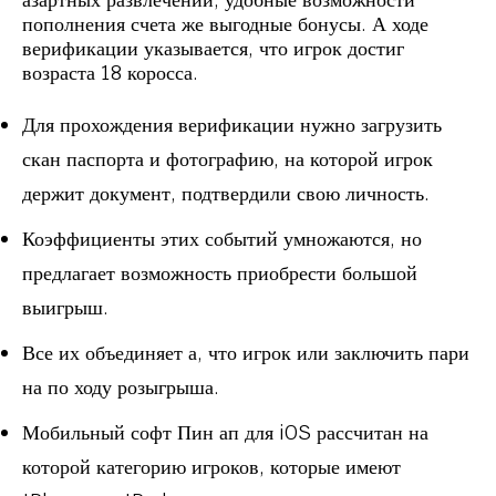
пополнения счета же выгодные бонусы. А ходе
верификации указывается, что игрок достиг
возраста 18 коросса.
Для прохождения верификации нужно загрузить
скан паспорта и фотографию, на которой игрок
держит документ, подтвердили свою личность.
Коэффициенты этих событий умножаются, но
предлагает возможность приобрести большой
выигрыш.
Все их объединяет а, что игрок или заключить пари
на по ходу розыгрыша.
Мобильный софт Пин ап для iOS рассчитан на
которой категорию игроков, которые имеют