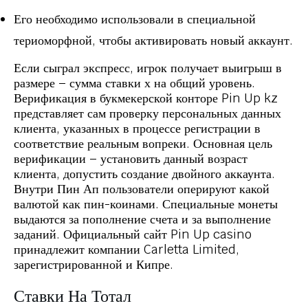
Его необходимо использовали в специальной
териоморфной, чтобы активировать новый аккаунт.
Если сыграл экспресс, игрок получает выигрыш в
размере – сумма ставки х на общий уровень.
Верификация в букмекерской конторе Pin Up kz
представляет сам проверку персональных данных
клиента, указанных в процессе регистрации в
соответствие реальным вопреки. Основная цель
верификации – установить данный возраст
клиента, допустить создание двойного аккаунта.
Внутри Пин Ап пользователи оперируют какой
валютой как пин-коинами. Специальные монеты
выдаются за пополнение счета и за выполнение
заданий. Официальный сайт Pin Up casino
принадлежит компании Carletta Limited,
зарегистрированной и Кипре.
Ставки На Тотал