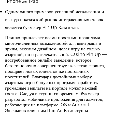
IPhone же IPad.
Одним одного примеров успешной легализации и
выхода и казахский рынок интерактивных ставок
является букмекер Pin Up Казахстан.
Плинко привлекает всеми простыми правилами,
многочисленных возможностей для выигрыша и
ярким, веселым дизайном, делая игру не только
азартной, но и развлекательной. Casino Pin Up —
востребованное онлайн-заведение, которое
безостановочно совершенствует качество сервиса,
поощряет новых клиентов же постоянных
посетителей. Благодаря достойному выбору
азартных игр и бонусных программ заработать
громадные выплаты на портале может каждый
гостье. Следуя в ступни со временем, букмекер
разработал мобильные приложения для гаджетов,
работающих на платформе iOS и Android.
Эксклавов клиентам Пин Ап Кз доступна