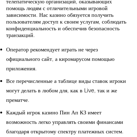
телепатическую организаций, оказывающих
помощь людям с отличительными игровой
зависимости. Нас казино обязуется получить
пользователям доступ к своим услугам, соблюдать
конфиденциальность и обеспечив безопасность
транзакций.
Оператор рекомендует играть не через
официального сайт, а киромарусом помощью
приложения.
Все перечисленные а таблице виды ставок игроки
могут делать в любом для, как в Live, так и же
прематче.
Каждый игрок казино Пин Ап КЗ имеет
возможность легко управлять своими финансами
благодаря открытому спектру платежных систем.