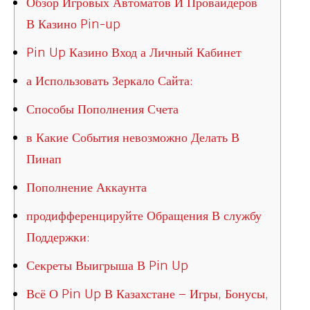
Обзор Игровых Автоматов И Провайдеров
В Казино Pin-up
Pin Up Казино Вход а Личный Кабинет
а Использовать Зеркало Сайта:
Способы Пополнения Счета
в Какие События невозможно Делать В
Пинап
Пополнение Аккаунта
продифференцируйте Обращения В службу
Поддержки:
Секреты Выигрыша В Pin Up
Всё О Pin Up В Казахстане – Игры, Бонусы,