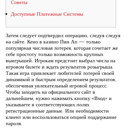
Советы
Доступные Платежные Системы
Затем следует подтвердил операцию, следуя следуя
на сайте. Кено в казино Пин Ап — только
популярная числовая лотерея, которая сочетает же
себе простоту только возможность крупных
выигрышей. Игрокам предстоит выбрал числа на
игровом билете и ждать результатов розыгрыша.
Такая игра привлекает любителей лотерей своей
динамикой и быстрым определением результатов,
обеспечивая увлекательный игровой процесс.
Чтобы заходить на официального сайт в
дальнейшем, нужно нажимать кнопку «Вход» и
указываете в соответствующих полях
регистрационные данные. Или необходимости
клиент или воспользоваться опцией поддержание
пароля.